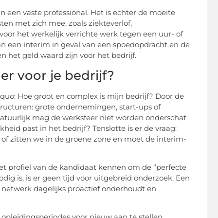
 een vaste professional. Het is echter de moeite
en met zich mee, zoals ziekteverlof,
oor het werkelijk verrichte werk tegen een uur- of
an een interim in geval van een spoedopdracht en de
n het geld waard zijn voor het bedrijf.
r voor je bedrijf?
quo: Hoe groot en complex is mijn bedrijf? Door de
tructuren: grote ondernemingen, start-ups of
Natuurlijk mag de werksfeer niet worden onderschat
heid past in het bedrijf? Tenslotte is er de vraag:
o of zitten we in de groene zone en moet de interim-
et profiel van de kandidaat kennen om de “perfecte
ig is, is er geen tijd voor uitgebreid onderzoek. Een
n netwerk dagelijks proactief onderhoudt en
pleidingsperiodes voor nieuw aan te stellen