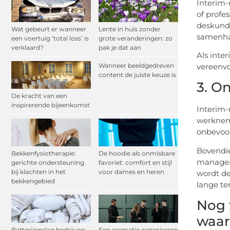
Interim-
of profe
deskundi
Wat gebeurt er wanneer
Lente in huis zonder
samenha
een voertuig ‘total loss’ is
grote veranderingen: zo
verklaard?
pak je dat aan
Als inte
Wanneer beeldgedreven
vereenvo
content de juiste keuze is
3. O
De kracht van een
inspirerende bijeenkomst
Interim-
werkneme
onbevoor
Bovendie
Bekkenfysiotherapie:
De hoodie als onmisbare
manager 
gerichte ondersteuning
favoriet: comfort en stijl
bij klachten in het
voor dames en heren
wordt de 
bekkengebied
lange te
Nog 
waar
Batterijopslag bedrijven:
Een crematie organiseren