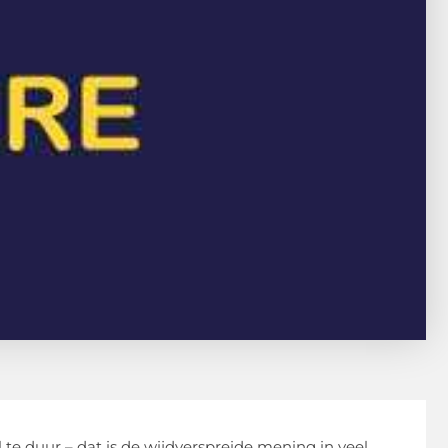
 te duur – dat is de wijdverspreide mening in veel