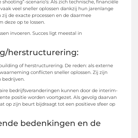
shooting”-scenario’s: Als zich technische, financiële
aak veel sneller oplossen dankzij hun jarenlange
 zij de exacte processen en de daarmee
deze op te lossen.
en invoeren. Succes ligt meestal in
ng/herstructurering:
lding of herstructurering. De reden: als externe
aarneming conflicten sneller oplossen. Zij zijn
 bedrijven.
re bedrijfsveranderingen kunnen door de interim-
nte positie worden voortgezet. Als gevolg daarvan
t op zijn beurt bijdraagt tot een positieve sfeer op
mende bedenkingen en de