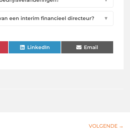
 bedrijfsveranderingen?
▼
van een interim financieel directeur?
▼
LinkedIn
Email
VOLGENDE →