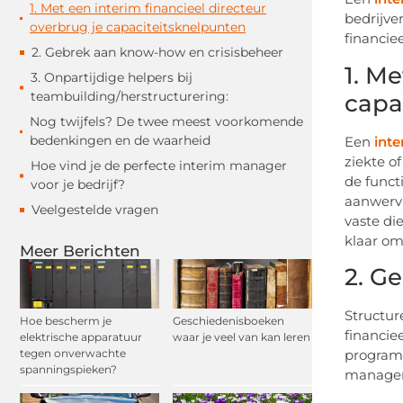
1. Met een interim financieel directeur
bedrijve
overbrug je capaciteitsknelpunten
financiee
2. Gebrek aan know-how en crisisbeheer
1. Me
3. Onpartijdige helpers bij
teambuilding/herstructurering:
capa
Nog twijfels? De twee meest voorkomende
bedenkingen en de waarheid
Een
inte
ziekte o
Hoe vind je de perfecte interim manager
de funct
voor je bedrijf?
aanwervi
Veelgestelde vragen
vaste di
klaar om
Meer Berichten
2. G
Structur
Hoe bescherm je
Geschiedenisboeken
financie
elektrische apparatuur
waar je veel van kan leren
tegen onverwachte
programm
spanningspieken?
manageme