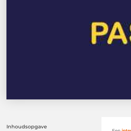
Inhoudsopgave
Een
inte