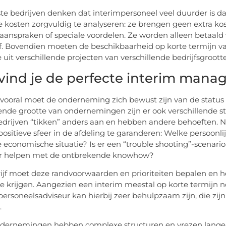
e bedrijven denken dat interimpersoneel veel duurder is dan
 kosten zorgvuldig te analyseren: ze brengen geen extra kost
aanspraken of speciale voordelen. Ze worden alleen betaald v
f. Bovendien moeten de beschikbaarheid op korte termijn v
 uit verschillende projecten van verschillende bedrijfsgrootte
vind je de perfecte interim manage
 vooral moet de onderneming zich bewust zijn van de status 
lende grootte van ondernemingen zijn er ook verschillende s
edrijven “tikken” anders aan en hebben andere behoeften. 
ositieve sfeer in de afdeling te garanderen: Welke persoonlijk
e economische situatie? Is er een “trouble shooting”-scenari
 helpen met de ontbrekende knowhow?
ijf moet deze randvoorwaarden en prioriteiten bepalen en h
e krijgen. Aangezien een interim meestal op korte termijn nod
personeelsadviseur kan hierbij zeer behulpzaam zijn, die zij
.
dernemingen hebben complexe structuren en vrezen lange o