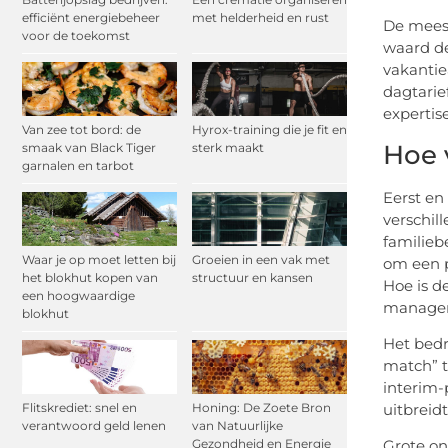
efficiënt energiebeheer
met helderheid en rust
De meest
voor de toekomst
waard de
vakantie
dagtarie
expertise
Van zee tot bord: de
Hyrox-training die je fit en
Hoe 
smaak van Black Tiger
sterk maakt
garnalen en tarbot
Eerst en
verschil
familieb
Waar je op moet letten bij
Groeien in een vak met
om een p
het blokhut kopen van
structuur en kansen
Hoe is d
een hoogwaardige
manager
blokhut
Het bedr
match” t
interim-
uitbreidt
Flitskrediet: snel en
Honing: De Zoete Bron
verantwoord geld lenen
van Natuurlijke
Grote on
Gezondheid en Energie