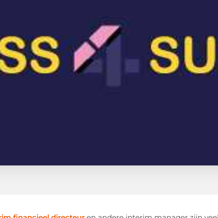
rim financieel directeur
en andere interim manager zijn veel