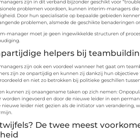
managers zijn in dit verband bijzonder geschikt voor “trouble 
ssionele problemen voordoen, kunnen interim-managers die v
gheid. Door hun specialisatie op bepaalde gebieden kennen
ngende problemen, alsmede de geschikte benaderingen om 
rim-manager moet je geen ingewikkelde structuren of process
udiging.
npartijdige helpers bij teambuildi
managers zijn ook een voordeel wanneer het gaat om teambui
rs zijn ze onpartijdig en kunnen zij dankzij hun objectieve w
oordeeld en niet zo betrokken bij politieke geschillen tussen
n kunnen zij onaangename taken op zich nemen: Onpopulai
worden ingevoerd en door de nieuwe leider in een permane
nieuwe leider niet gezien als de initiator van verandering, wa
rmijn.
twijfels? De twee meest voorko
heid