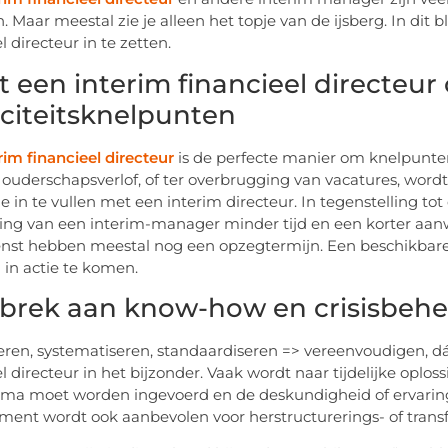
n. Maar meestal zie je alleen het topje van de ijsberg. In di
l directeur in te zetten.
t een interim financieel directeur
citeitsknelpunten
rim financieel directeur
is de perfecte manier om knelpunten 
f ouderschapsverlof, of ter overbrugging van vacatures, wor
ie in te vullen met een interim directeur. In tegenstelling 
ng van een interim-manager minder tijd en een korter aa
enst hebben meestal nog een opzegtermijn. Een beschikbar
 in actie te komen.
ebrek aan know-how en crisisbehe
eren, systematiseren, standaardiseren => vereenvoudigen, d
el directeur in het bijzonder. Vaak wordt naar tijdelijke opl
a moet worden ingevoerd en de deskundigheid of ervaring 
nt wordt ook aanbevolen voor herstructurerings- of trans