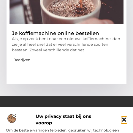
Je koffiemachine online bestellen
Als je op zoek bent naar een nieuwe koffiemachine, dan
zie je al heel snel dat er veel verschillende soorten
bestaan. Zoveel verschillende dat het
Bedrijven
Uw privacy staat bij ons
Over Pass4sure.nl
voorop
Jouw bron voor slimme inzichten en praktische tips
Verken een gevarieerd aanbod aan blogs en artikelen die je
Om de beste ervaringen te bieden, gebruiken wij technologieën