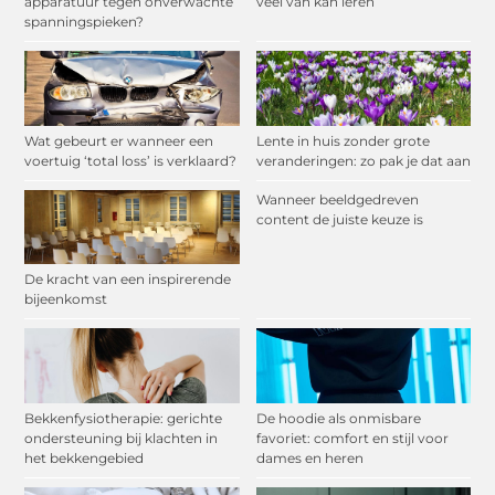
apparatuur tegen onverwachte
veel van kan leren
spanningspieken?
Wat gebeurt er wanneer een
Lente in huis zonder grote
voertuig ‘total loss’ is verklaard?
veranderingen: zo pak je dat aan
Wanneer beeldgedreven
content de juiste keuze is
De kracht van een inspirerende
bijeenkomst
Bekkenfysiotherapie: gerichte
De hoodie als onmisbare
ondersteuning bij klachten in
favoriet: comfort en stijl voor
het bekkengebied
dames en heren