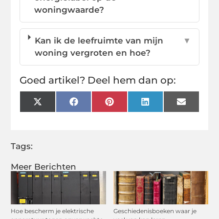
woningwaarde?
Kan ik de leefruimte van mijn
▼
woning vergroten en hoe?
Goed artikel? Deel hem dan op:
X
Facebook
Pinterest
LinkedIn
Email
(Twitter)
Tags:
Meer Berichten
Hoe bescherm je elektrische
Geschiedenisboeken waar je