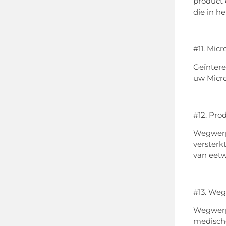
product 
die in h
#11. Mic
Geïntere
uw Micro
#12. Pro
Wegwerp 
versterk
van eetw
#13. Weg
Wegwerp 
medische