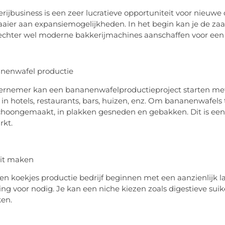
rijbusiness is een zeer lucratieve opportuniteit voor nieu
aier aan expansiemogelijkheden. In het begin kan je de zaak 
chter wel moderne bakkerijmachines aanschaffen voor een
nenwafel productie
rnemer kan een bananenwafelproductieproject starten met 
 in hotels, restaurants, bars, huizen, enz. Om bananenwafe
schoongemaakt, in plakken gesneden en gebakken. Dit is een
rkt.
uit maken
en koekjes productie bedrijf beginnen met een aanzienlijk la
ng voor nodig. Je kan een niche kiezen zoals digestieve suike
en.