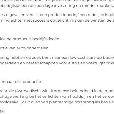
ebedrijfsideeën die een lage investering en minder mankrach
este gevallen vereist een productiebedrijf een redelijke kapi
ing echter met succes is opgericht, maken de winsten de aa
n kleine productie-bedrijfsideeën
uctie van auto-onderdelen
varing hebt en op zoek bent naar een low-cost start-up busine
nderdelen en gereedschappen voor auto’s en voertuigfabrik
denhaar olie productie
aarolie (Ayurvedisch) wint immense bekendheid in de moderne
htige werking bij het verlichten van hoofdpijn en het veroo
hoofdzakelijk uit oliën van plantaardige oorsprong als basi
rij