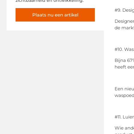
zichtbaarheid en ontwikkeling.
#9. Desi
Plaats nu een artikel
Designer
de markt
#10. Was
Bijna 67
heeft ee
Een nieu
waspoede
#11. Luie
Wie ande