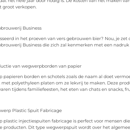
dat het hele jaar door nodig is. De kosten van het maken van
et groot verkopen.
robrouwerij Business
sseerd in het proeven van vers gebrouwen bier? Nou, je zet d
brouwerij Business die zich zal kenmerken met een nadruk o
ductie van wegwerpborden van papier
papieren borden en schotels zoals de naam al doet vermoed
t met polyethyleen platen om ze lekvrij te maken. Deze prod
aren tijdens familiefeesten, het eten van chats en snacks, fru
werp Plastic Spuit Fabricage
plastic injectiespuiten fabricage is perfect voor mensen di
 producten. Dit type wegwerpspuit wordt over het algemeen