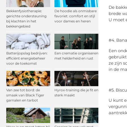
De bakke
Bekkenfysiotherapie:
De hoodie als onmisbare
brede wa
gerichte ondersteuning
favoriet: comfort en stijl
U moet e
bij klachten in het
voor dames en heren
bekkengebied
#4. Bana
Een onde
Batterijopslag bedrijven:
Een crematie organiseren
gebruikt
efficiënt energiebeheer
met helderheid en rust
ze zijn 
voor de toekomst
in de ma
#5. Bisc
Van zee tot bord: de
Hyrox-training die je fit en
smaak van Black Tiger
sterk maakt
U kunt e
garnalen en tarbot
vergunni
aantrekk
Waar je op moet letten bij
Groeien in een vak met