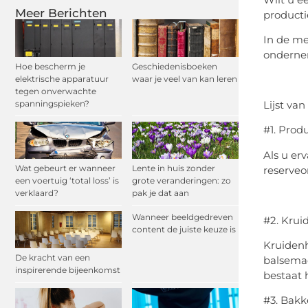
Meer Berichten
producti
In de me
ondernem
Hoe bescherm je
Geschiedenisboeken
elektrische apparatuur
waar je veel van kan leren
tegen onverwachte
spanningspieken?
Lijst va
#1. Prod
Als u er
Wat gebeurt er wanneer
Lente in huis zonder
reserveo
een voertuig ‘total loss’ is
grote veranderingen: zo
verklaard?
pak je dat aan
Wanneer beeldgedreven
#2. Krui
content de juiste keuze is
Kruidenh
De kracht van een
balsemac
inspirerende bijeenkomst
bestaat 
#3. Bakke