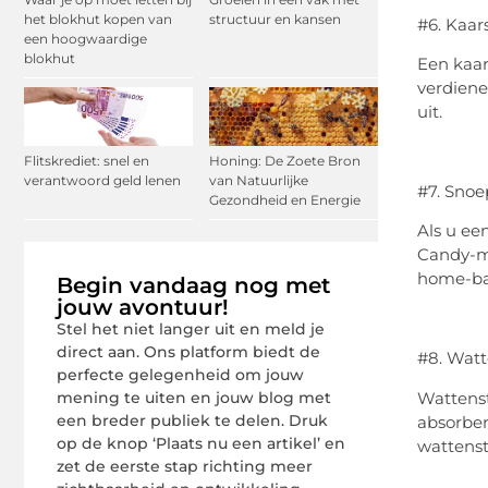
het blokhut kopen van
structuur en kansen
#6. Kaa
een hoogwaardige
blokhut
Een kaar
verdiene
uit.
Flitskrediet: snel en
Honing: De Zoete Bron
verantwoord geld lenen
van Natuurlijke
#7. Sno
Gezondheid en Energie
Als u ee
Candy-ma
home-bas
Begin vandaag nog met
jouw avontuur!
Stel het niet langer uit en meld je
direct aan. Ons platform biedt de
#8. Watt
perfecte gelegenheid om jouw
Wattenst
mening te uiten en jouw blog met
een breder publiek te delen. Druk
absorber
op de knop ‘Plaats nu een artikel’ en
wattenst
zet de eerste stap richting meer