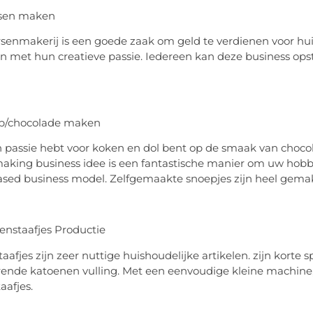
rsen maken
senmakerij is een goede zaak om geld te verdienen voor hu
n met hun creatieve passie. Iedereen kan deze business opsta
ep/chocolade maken
n passie hebt voor koken en dol bent op de smaak van chocolad
king business idee is een fantastische manier om uw hobb
ed business model. Zelfgemaakte snoepjes zijn heel gemakk
enstaafjes Productie
aafjes zijn zeer nuttige huishoudelijke artikelen. zijn korte
ende katoenen vulling. Met een eenvoudige kleine machine, k
aafjes.