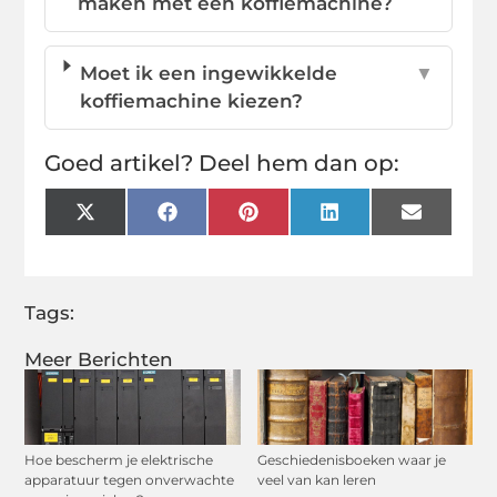
maken met een koffiemachine?
Moet ik een ingewikkelde
▼
koffiemachine kiezen?
Goed artikel? Deel hem dan op:
X
Facebook
Pinterest
LinkedIn
Email
(Twitter)
Tags:
Meer Berichten
Hoe bescherm je elektrische
Geschiedenisboeken waar je
apparatuur tegen onverwachte
veel van kan leren