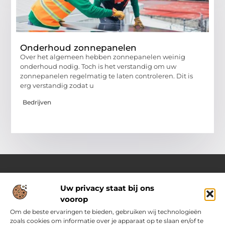
Onderhoud zonnepanelen
Over het algemeen hebben zonnepanelen weinig
onderhoud nodig. Toch is het verstandig om uw
zonnepanelen regelmatig te laten controleren. Dit is
erg verstandig zodat u
Bedrijven
Uw privacy staat bij ons
Over Pass4sure.nl
voorop
Jouw bron voor slimme inzichten en praktische tips
Verken een gevarieerd aanbod aan blogs en artikelen die je
Om de beste ervaringen te bieden, gebruiken wij technologieën
dagelijks ondersteunen met bruikbare adviezen, slimme
zoals cookies om informatie over je apparaat op te slaan en/of te