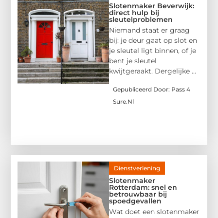
Slotenmaker Beverwijk:
direct hulp bij
sleutelproblemen
Niemand staat er graag
bij: je deur gaat op slot en
je sleutel ligt binnen, of je
bent je sleutel
kwijtgeraakt. Dergelijke ...
Gepubliceerd Door: Pass 4
Sure.nl
Dienstverlening
Slotenmaker
Rotterdam: snel en
betrouwbaar bij
spoedgevallen
Wat doet een slotenmaker