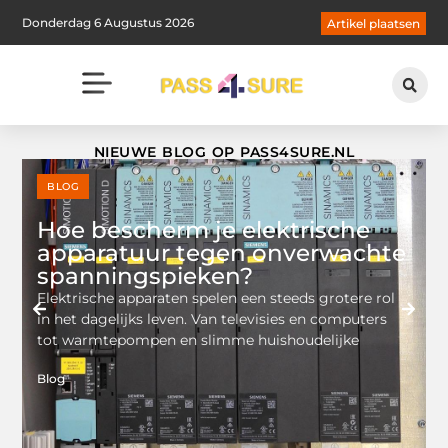
Donderdag 6 Augustus 2026
Artikel plaatsen
NIEUWE BLOG OP PASS4SURE.NL
BLOG
Hoe bescherm je elektrische
apparatuur tegen onverwachte
spanningspieken?
G
Elektrische apparaten spelen een steeds grotere rol
k
in het dagelijks leven. Van televisies en computers
tot warmtepompen en slimme huishoudelijke
B
Blog