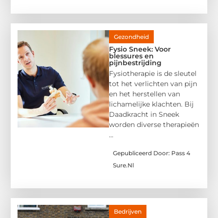
Gezondheid
Fysio Sneek: Voor
blessures en
pijnbestrijding
Fysiotherapie is de sleutel
tot het verlichten van pijn
en het herstellen van
lichamelijke klachten. Bij
Daadkracht in Sneek
worden diverse therapieën
...
Gepubliceerd Door: Pass 4
Sure.nl
Bedrijven