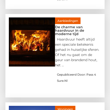
Aanbiedingen
De charme van
haardvuur in de
moderne tijd
Haardvuur heeft altijd
een speciale betekenis
gehad in huiselijke sferen.
Of het nu gaat om de
geur van brandend hout,
het ...
Gepubliceerd Door: Pass 4
Sure.nl
Woningen