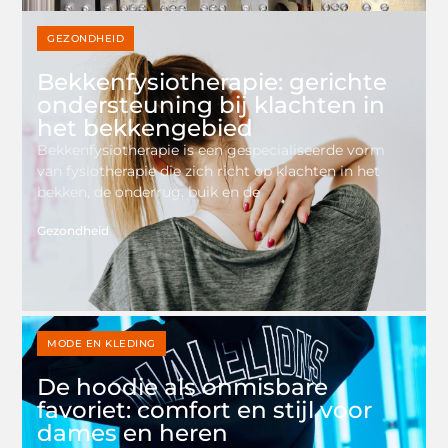
GEZONDHEID
Bekkenfysiotherapie: gerichte
ondersteuning bij klachten in
het bekkengebied
Bekkenfysiotherapie is een gespecialiseerde vorm
van fysiotherapie die zich richt op klachten in het
bekken, de onderrug, buik en de
Gezondheid
MODE EN KLEDING
De hoodie als onmisbare
favoriet: comfort en stijl voor
dames en heren