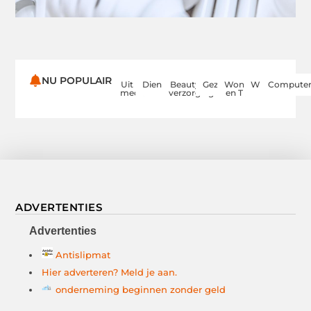
NU POPULAIR
Uit de
Dienstverlening
Beauty en
Gezondheid
Woning
Winkelen
Computer
media
verzorging
en Tuin
ADVERTENTIES
Advertenties
Antislipmat
Hier adverteren? Meld je aan.
onderneming beginnen zonder geld