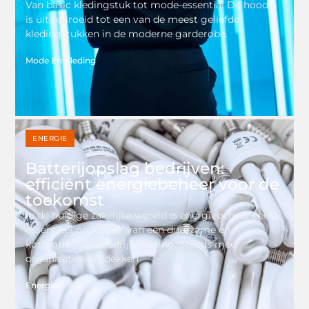
Van basic kledingstuk tot mode-essential De hoodie
is uitgegroeid tot een van de meest geliefde
kledingstukken in de moderne garderobe.
Mode En Kleding
ENERGIE
Batterijopslag bedrijven:
efficiënt energiebeheer voor de
toekomst
In de huidige zakelijke wereld is energiebeheer een
essentieel onderdeel van een duurzame en
kostenbewuste bedrijfsvoering. Steeds meer
organisaties ontdekken
Energie