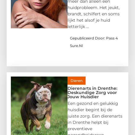
meer dan alleen een
huidprobleem. Het jeukt,
brandt, schilfert en soms
lijkt het alsof je huid
letterlijk ...
Gepubliceerd Door: Pass 4
Sure.nl
Dieren
Dierenarts in Drenthe:
Deskundige Zorg voor
Jouw Huisdier
Een gezond en gelukkig
huisdier begint bij de
juiste zorg. Een dierenarts
in Drenthe helpt bij
preventieve
gezondheidszorg,