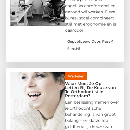
dagelijks comfortabel en
gezond wil werken. Deze
bureaustoel combineert
stijl met ergonomie en is
daardoor ...
Gepubliceerd Door: Pass 4
Sure.nl
Winkelen
Waar Moet Je Op
Letten Bij De Keuze van
Je Orthodontist in
Rotterdam?
Een beslissing nemen over
je orthodontische
behandeling is van groot
belang – en datzelfde
geldt voor je keuze van