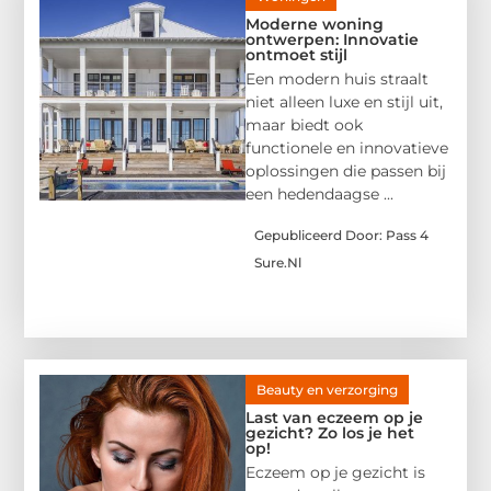
Moderne woning
ontwerpen: Innovatie
ontmoet stijl
Een modern huis straalt
niet alleen luxe en stijl uit,
maar biedt ook
functionele en innovatieve
oplossingen die passen bij
een hedendaagse ...
Gepubliceerd Door: Pass 4
Sure.nl
Beauty en verzorging
Last van eczeem op je
gezicht? Zo los je het
op!
Eczeem op je gezicht is