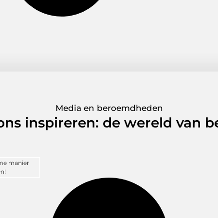
Media en beroemdheden
 ons inspireren: de wereld van
mme manier
n!