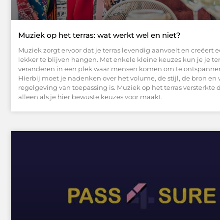
Muziek op het terras: wat werkt wel en niet?
Muziek zorgt ervoor dat je terras levendig aanvoelt en creëert 
lekker te blijven hangen. Met enkele kleine keuzes kun je je ter
veranderen in een plek waar mensen komen om te ontspannen
Hierbij moet je nadenken over het volume, de stijl, de bron en
regelgeving van toepassing is. Muziek op het terras versterkte 
alleen als je hier bewuste keuzes voor maakt.