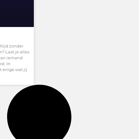
ltijd zonder
? Laat je alles
 aan iemand
st. In
 enige wat jij