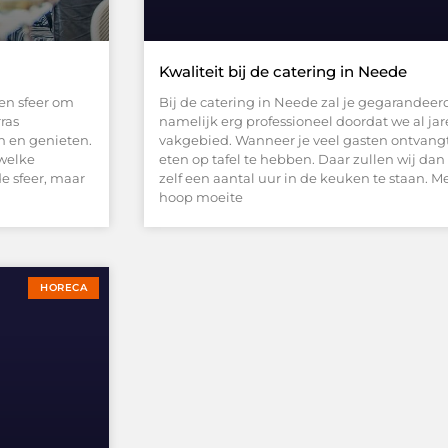
Kwaliteit bij de catering in Neede
een sfeer om
Bij de catering in Neede zal je gegarandeerd
ras
namelijk erg professioneel doordat we al ja
 en genieten.
vakgebied. Wanneer je veel gasten ontvangt
 welke
eten op tafel te hebben. Daar zullen wij dan 
de sfeer, maar
zelf een aantal uur in de keuken te staan. Me
hoop moeite
HORECA