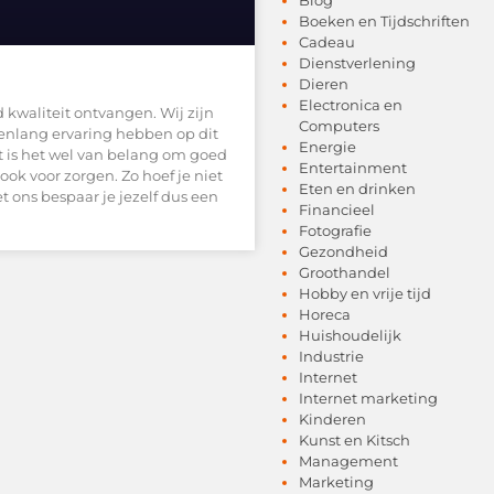
Boeken en Tijdschriften
Cadeau
Dienstverlening
Dieren
Electronica en
 kwaliteit ontvangen. Wij zijn
Computers
renlang ervaring hebben op dit
Energie
 is het wel van belang om goed
Entertainment
ook voor zorgen. Zo hoef je niet
Eten en drinken
t ons bespaar je jezelf dus een
Financieel
Fotografie
Gezondheid
Groothandel
Hobby en vrije tijd
Horeca
Huishoudelijk
Industrie
Internet
Internet marketing
Kinderen
Kunst en Kitsch
Management
Marketing