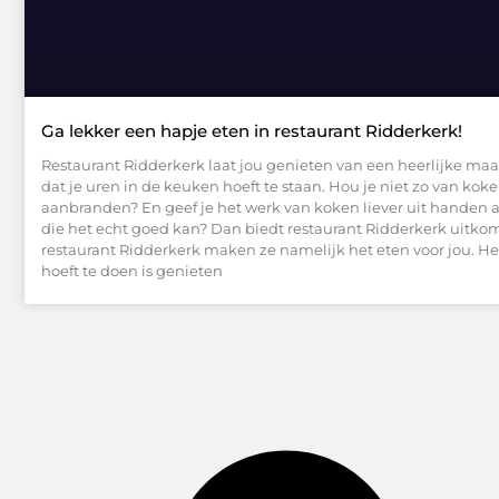
Ga lekker een hapje eten in restaurant Ridderkerk!
Restaurant Ridderkerk laat jou genieten van een heerlijke maa
dat je uren in de keuken hoeft te staan. Hou je niet zo van koken
aanbranden? En geef je het werk van koken liever uit handen
die het echt goed kan? Dan biedt restaurant Ridderkerk uitkom
restaurant Ridderkerk maken ze namelijk het eten voor jou. Het
hoeft te doen is genieten