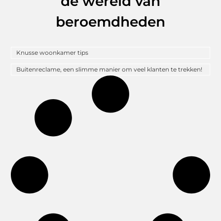
de wereld van
beroemdheden
Knusse woonkamer tips
Buitenreclame, een slimme manier om veel klanten te trekken!