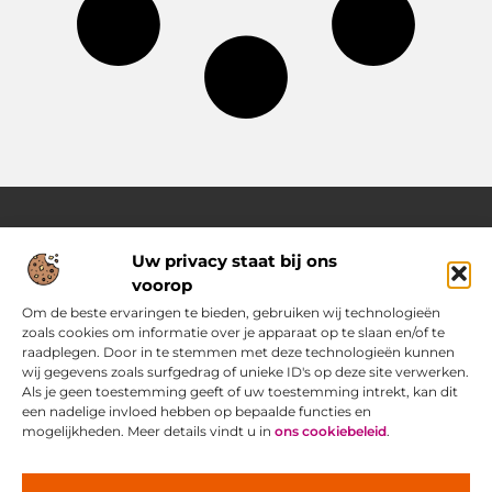
Uw privacy staat bij ons
Over Pass4sure.nl
voorop
Jouw bron voor slimme inzichten en praktische tips
Verken een gevarieerd aanbod aan blogs en artikelen die je
Om de beste ervaringen te bieden, gebruiken wij technologieën
dagelijks ondersteunen met bruikbare adviezen, slimme
zoals cookies om informatie over je apparaat op te slaan en/of te
strategieën en verrassende perspectieven om het beste uit
raadplegen. Door in te stemmen met deze technologieën kunnen
jezelf.
wij gegevens zoals surfgedrag of unieke ID's op deze site verwerken.
Als je geen toestemming geeft of uw toestemming intrekt, kan dit
een nadelige invloed hebben op bepaalde functies en
Main Links
mogelijkheden. Meer details vindt u in
ons cookiebeleid
.
Goede Backlinks: jouw geheime wapen voor betere vindbaarheid
Ontdek hoe jij geld kunt verdienen met je eigen website: praktische strategieën voor online succes
Bericht categorie