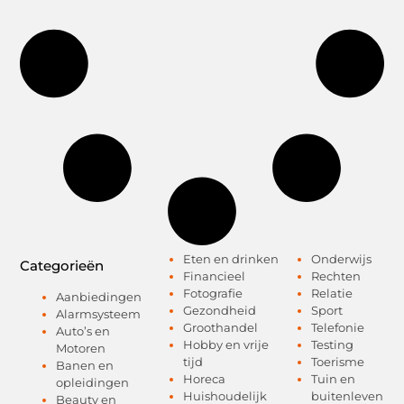
Eten en drinken
Onderwijs
Categorieën
Financieel
Rechten
Fotografie
Relatie
Aanbiedingen
Gezondheid
Sport
Alarmsysteem
Groothandel
Telefonie
Auto’s en
Hobby en vrije
Testing
Motoren
tijd
Toerisme
Banen en
Horeca
Tuin en
opleidingen
Huishoudelijk
buitenleven
Beauty en