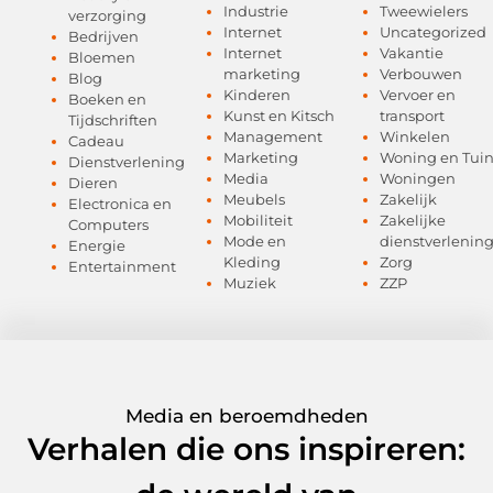
Industrie
Tweewielers
verzorging
Internet
Uncategorized
Bedrijven
Internet
Vakantie
Bloemen
marketing
Verbouwen
Blog
Kinderen
Vervoer en
Boeken en
Kunst en Kitsch
transport
Tijdschriften
Management
Winkelen
Cadeau
Marketing
Woning en Tui
Dienstverlening
Media
Woningen
Dieren
Meubels
Zakelijk
Electronica en
Mobiliteit
Zakelijke
Computers
Mode en
dienstverlenin
Energie
Kleding
Zorg
Entertainment
Muziek
ZZP
Media en beroemdheden
Verhalen die ons inspireren: