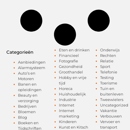
Eten en drinken
Onderwijs
Categorieën
Financieel
Rechten
Fotografie
Relatie
Aanbiedingen
Gezondheid
Sport
Alarmsysteem
Groothandel
Telefonie
Auto’s en
Hobby en vrije
Testing
Motoren
tijd
Toerisme
Banen en
Horeca
Tuin en
opleidingen
Huishoudelijk
buitenleven
Beauty en
Industrie
Tweewielers
verzorging
Internet
Uncategorized
Bedrijven
Internet
Vakantie
Bloemen
marketing
Verbouwen
Blog
Kinderen
Vervoer en
Boeken en
Kunst en Kitsch
transport
Tijdschriften