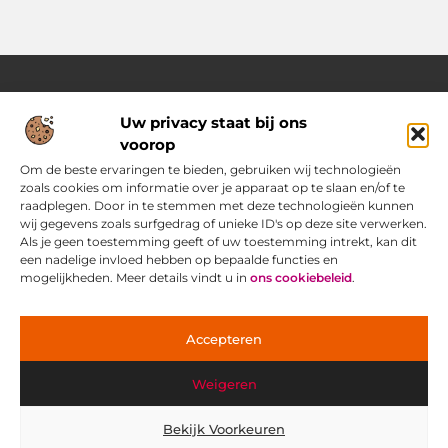
Uw privacy staat bij ons
Over Pass4sure.nl
voorop
Jouw bron voor slimme inzichten en praktische tips
Verken een gevarieerd aanbod aan blogs en artikelen die je
Om de beste ervaringen te bieden, gebruiken wij technologieën
dagelijks ondersteunen met bruikbare adviezen, slimme
zoals cookies om informatie over je apparaat op te slaan en/of te
strategieën en verrassende perspectieven om het beste uit
raadplegen. Door in te stemmen met deze technologieën kunnen
jezelf.
wij gegevens zoals surfgedrag of unieke ID's op deze site verwerken.
Als je geen toestemming geeft of uw toestemming intrekt, kan dit
een nadelige invloed hebben op bepaalde functies en
Main Links
mogelijkheden. Meer details vindt u in
ons cookiebeleid
.
Goede Backlinks: jouw geheime wapen voor betere vindbaarheid
Ontdek hoe jij geld kunt verdienen met je eigen website: praktische strategieën voor online succes
Bericht categorie
Accepteren
Weigeren
Bekijk Voorkeuren