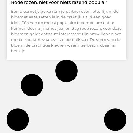
Rode rozen, niet voor niets razend populair
Een bloemetje geven om je partner even letterlijk in de
bloemetjes te zetten is in de praktijk altijd een goed
idee. Eén van de meest populaire bloemen om dat te
kunnen doen zijn sinds jaar en dag rode rozen. Voor deze
bloemen geldt dat ze zo interessant zijn omwille van het
mooie karakter waarover ze beschikken. De vorm van de
bloem, de prachtige kleuren waarin ze beschikbaar is,
het zijn