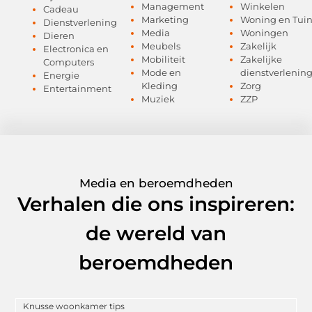
Management
Winkelen
Cadeau
Marketing
Woning en Tui
Dienstverlening
Media
Woningen
Dieren
Meubels
Zakelijk
Electronica en
Mobiliteit
Zakelijke
Computers
Mode en
dienstverlenin
Energie
Kleding
Zorg
Entertainment
Muziek
ZZP
Media en beroemdheden
Verhalen die ons inspireren:
de wereld van
beroemdheden
Knusse woonkamer tips