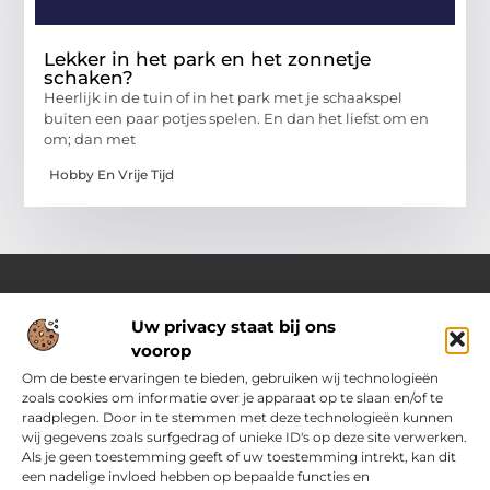
Lekker in het park en het zonnetje
schaken?
Heerlijk in de tuin of in het park met je schaakspel
buiten een paar potjes spelen. En dan het liefst om en
om; dan met
Hobby En Vrije Tijd
Uw privacy staat bij ons
Over Pass4sure.nl
voorop
Jouw bron voor slimme inzichten en praktische tips
Verken een gevarieerd aanbod aan blogs en artikelen die je
Om de beste ervaringen te bieden, gebruiken wij technologieën
dagelijks ondersteunen met bruikbare adviezen, slimme
zoals cookies om informatie over je apparaat op te slaan en/of te
strategieën en verrassende perspectieven om het beste uit
raadplegen. Door in te stemmen met deze technologieën kunnen
jezelf.
wij gegevens zoals surfgedrag of unieke ID's op deze site verwerken.
Als je geen toestemming geeft of uw toestemming intrekt, kan dit
een nadelige invloed hebben op bepaalde functies en
Main Links