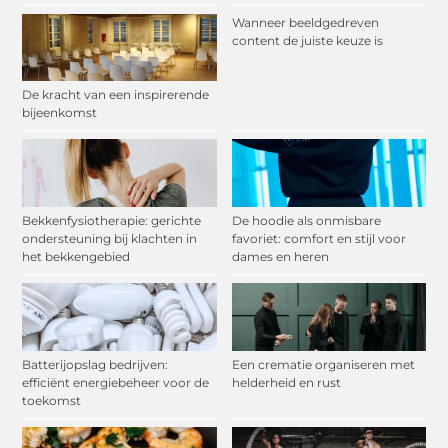
Wanneer beeldgedreven
content de juiste keuze is
De kracht van een inspirerende
bijeenkomst
Bekkenfysiotherapie: gerichte
De hoodie als onmisbare
ondersteuning bij klachten in
favoriet: comfort en stijl voor
het bekkengebied
dames en heren
Batterijopslag bedrijven:
Een crematie organiseren met
efficiënt energiebeheer voor de
helderheid en rust
toekomst