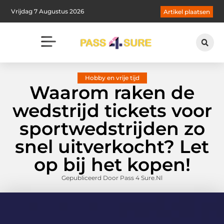
Vrijdag 7 Augustus 2026
Artikel plaatsen
Hobby en vrije tijd
Waarom raken de
wedstrijd tickets voor
sportwedstrijden zo
snel uitverkocht? Let
op bij het kopen!
Gepubliceerd Door Pass 4 Sure.nl