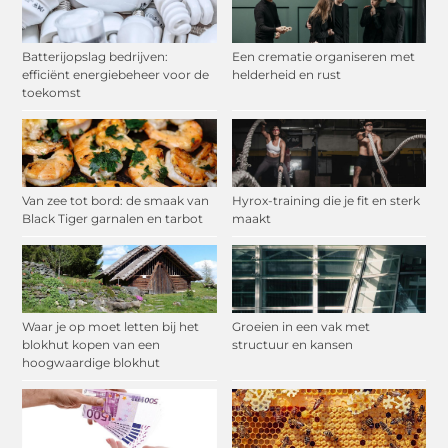
Batterijopslag bedrijven:
Een crematie organiseren met
efficiënt energiebeheer voor de
helderheid en rust
toekomst
Van zee tot bord: de smaak van
Hyrox-training die je fit en sterk
Black Tiger garnalen en tarbot
maakt
Waar je op moet letten bij het
Groeien in een vak met
blokhut kopen van een
structuur en kansen
hoogwaardige blokhut