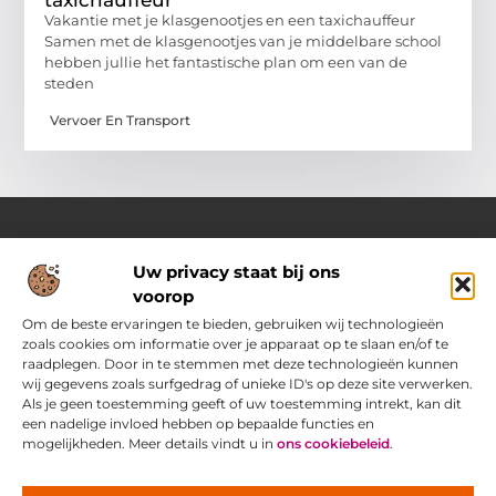
taxichauffeur
Vakantie met je klasgenootjes en een taxichauffeur
Samen met de klasgenootjes van je middelbare school
hebben jullie het fantastische plan om een van de
steden
Vervoer En Transport
Uw privacy staat bij ons
Over Pass4sure.nl
voorop
Jouw bron voor slimme inzichten en praktische tips
Verken een gevarieerd aanbod aan blogs en artikelen die je
Om de beste ervaringen te bieden, gebruiken wij technologieën
dagelijks ondersteunen met bruikbare adviezen, slimme
zoals cookies om informatie over je apparaat op te slaan en/of te
strategieën en verrassende perspectieven om het beste uit
raadplegen. Door in te stemmen met deze technologieën kunnen
jezelf.
wij gegevens zoals surfgedrag of unieke ID's op deze site verwerken.
Als je geen toestemming geeft of uw toestemming intrekt, kan dit
een nadelige invloed hebben op bepaalde functies en
Main Links
mogelijkheden. Meer details vindt u in
ons cookiebeleid
.
Goede Backlinks: jouw geheime wapen voor betere vindbaarheid
Ontdek hoe jij geld kunt verdienen met je eigen website: praktische strategieën voor online succes
Bericht categorie