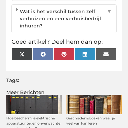
Wat is het verschil tussen zelf
▼
verhuizen en een verhuisbedrijf
inhuren?
Goed artikel? Deel hem dan op:
X
Facebook
Pinterest
LinkedIn
Email
(Twitter)
Tags:
Meer Berichten
Hoe bescherm je elektrische
Geschiedenisboeken waar je
apparatuur tegen onverwachte
veel van kan leren