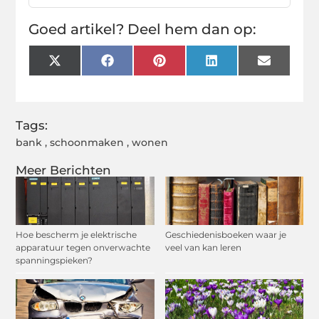
Goed artikel? Deel hem dan op:
X
Facebook
Pinterest
LinkedIn
Email
(Twitter)
Tags:
bank
,
schoonmaken
,
wonen
Meer Berichten
Hoe bescherm je elektrische
Geschiedenisboeken waar je
apparatuur tegen onverwachte
veel van kan leren
spanningspieken?