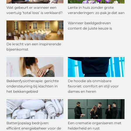
Wat gebeurt er wanneer een
Lente in huis zonder grote
voertuig ‘total loss’ is verklaard?
veranderingen: zo pak je dat aan
Wanneer beeldgedreven
content de juiste keuze is
De kracht van een inspirerende
bijeenkomst
Bekkenfysiotherapie: gerichte
De hoodie als onmisbare
ondersteuning bij klachten in
favoriet: comfort en stijl voor
het bekkengebied
dames en heren
Batterijopslag bedrijven:
Een crematie organiseren met
efficiënt energiebeheer voor de
helderheid en rust