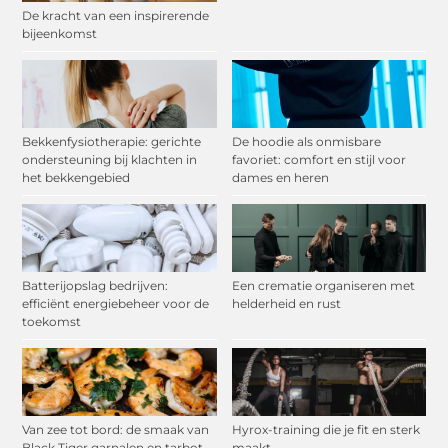
De kracht van een inspirerende
bijeenkomst
Bekkenfysiotherapie: gerichte
De hoodie als onmisbare
ondersteuning bij klachten in
favoriet: comfort en stijl voor
het bekkengebied
dames en heren
Batterijopslag bedrijven:
Een crematie organiseren met
efficiënt energiebeheer voor de
helderheid en rust
toekomst
Van zee tot bord: de smaak van
Hyrox-training die je fit en sterk
Black Tiger garnalen en tarbot
maakt