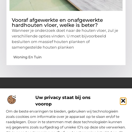
Vooraf afgewerkte en onafgewerkte
hardhouten vloer, welke is beter?
Wanneer je onderzoek doet naar de houten vloer, zul je
verschillende opties vinden. U moet bijvoorbeeld
besluiten om massief houten planken of
samengestelde houten planken
Woning En Tuin
Uw privacy staat bij ons
Over Pass4sure.nl
voorop
Jouw bron voor slimme inzichten en praktische tips
Verken een gevarieerd aanbod aan blogs en artikelen die je
Om de beste ervaringen te bieden, gebruiken wij technologieën
dagelijks ondersteunen met bruikbare adviezen, slimme
zoals cookies om informatie over je apparaat op te slaan en/of te
strategieën en verrassende perspectieven om het beste uit
raadplegen. Door in te stemmen met deze technologieën kunnen
jezelf.
wij gegevens zoals surfgedrag of unieke ID's op deze site verwerken.