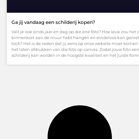
Ga jij vandaag een schilderij kopen?
Valt je ook sinds jaar en dag op die ene foto? Hoe leuk zou het zij
binnenkort aan de muur hebt hangen en eindeloos kan genie
toch? Het is de reden dat jij eens op onze website moet komen 
het laten afdrukken van die foto op canvas. Zodat jouw foto ee
schilderij kan worden in de hoogste kwaliteit en het juiste for