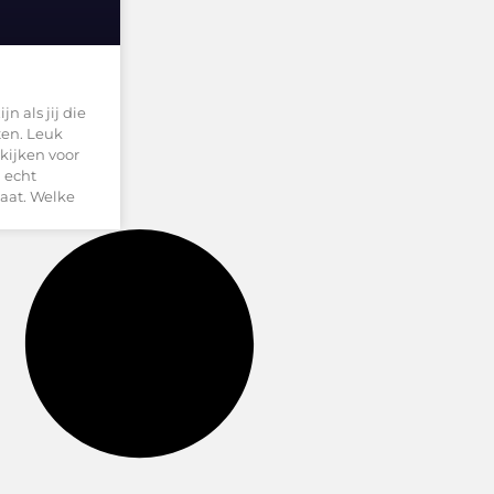
n als jij die
ten. Leuk
kijken voor
n echt
maat. Welke