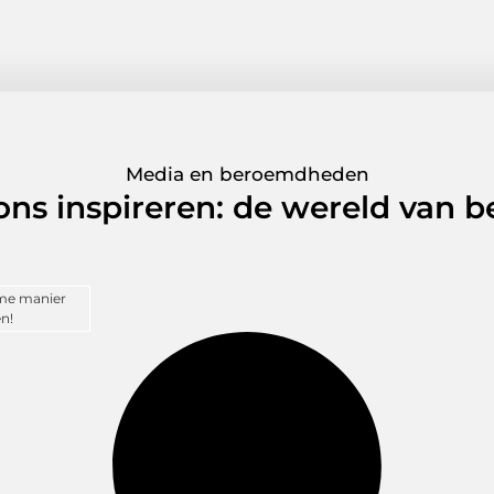
Media en beroemdheden
 ons inspireren: de wereld van
mme manier
n!