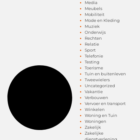
Media
Meubels
Mobiliteit
Mode en Kleding
Muziek
Onderwijs
Rechten
Relatie
Sport
Telefonie
Testing
Toerisme
Tuin en buitenleven
Tweewielers
Uncategorized
Vakantie
Verbouwen
Vervoer en transport
Winkelen
Woning en Tuin
Woningen
Zakelijk
Zakelijke
dienstverlening