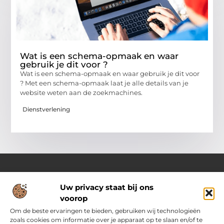
Wat is een schema-opmaak en waar
gebruik je dit voor ?
Wat is een schema-opmaak en waar gebruik je dit voor
? Met een schema-opmaak laat je alle details van je
website weten aan de zoekmachines.
Dienstverlening
Uw privacy staat bij ons
Over Pass4sure.nl
voorop
Jouw bron voor slimme inzichten en praktische tips
Verken een gevarieerd aanbod aan blogs en artikelen die je
Om de beste ervaringen te bieden, gebruiken wij technologieën
dagelijks ondersteunen met bruikbare adviezen, slimme
zoals cookies om informatie over je apparaat op te slaan en/of te