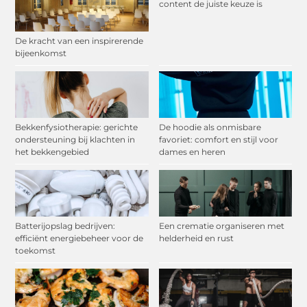
content de juiste keuze is
De kracht van een inspirerende
bijeenkomst
Bekkenfysiotherapie: gerichte
De hoodie als onmisbare
ondersteuning bij klachten in
favoriet: comfort en stijl voor
het bekkengebied
dames en heren
Batterijopslag bedrijven:
Een crematie organiseren met
efficiënt energiebeheer voor de
helderheid en rust
toekomst