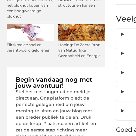
het blokhut kopen van
structuur en kansen
een hoogwaardige
blokhut
Veel
Flitskrediet: snel en
Honing: De Zoete Bron
verantwoord geld lenen
van Natuurlijke
Gezondheid en Energie
Begin vandaag nog met
jouw avontuur!
Stel het niet langer uit en meld je
direct aan. Ons platform biedt de
perfecte gelegenheid om jouw
mening te uiten en jouw blog met
een breder publiek te delen. Druk
op de knop ‘Plaats nu een artikel’ en
Goed a
zet de eerste stap richting meer