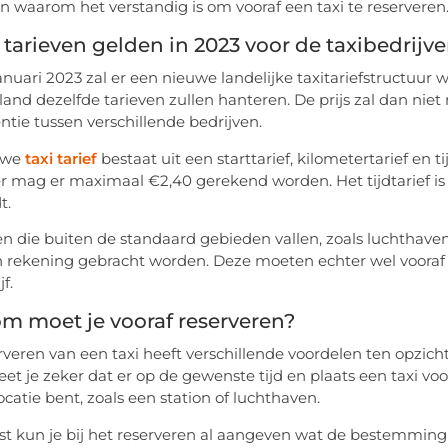
n waarom het verstandig is om vooraf een taxi te reserveren
tarieven gelden in 2023 voor de taxibedrijv
januari 2023 zal er een nieuwe landelijke taxitariefstructuur 
land dezelfde tarieven zullen hanteren. De prijs zal dan niet 
ntie tussen verschillende bedrijven.
uwe
taxi tarief
bestaat uit een starttarief, kilometertarief en ti
r mag er maximaal €2,40 gerekend worden. Het tijdtarief is €
t.
ten die buiten de standaard gebieden vallen, zoals luchthav
n rekening gebracht worden. Deze moeten echter wel voora
f.
m moet je vooraf reserveren?
rveren van een taxi heeft verschillende voordelen ten opzich
et je zeker dat er op de gewenste tijd en plaats een taxi voor 
ocatie bent, zoals een station of luchthaven.
t kun je bij het reserveren al aangeven wat de bestemming