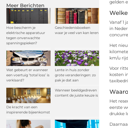
gelden e
Meer Berichten
Welke 
Vanaf 1 
Hoe bescherm je
Geschiedenisboeken
in Neder
elektrische apparatuur
waar je veel van kan leren
concurre
tegen onverwachte
spanningspieken?
Het nie
kilomete
km/u rijd
Voor rit
Wat gebeurt er wanneer
Lente in huis zonder
kosten i
een voertuig ‘total loss’ is
grote veranderingen: zo
verklaard?
pak je dat aan
taxibedrij
Wanneer beeldgedreven
Waaro
content de juiste keuze is
Het rese
eerste we
De kracht van een
inspirerende bijeenkomst
drukke l
Daarnaas