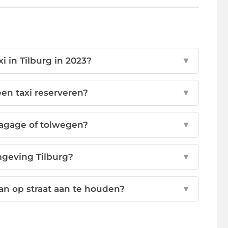
i in Tilburg in 2023?
▼
een taxi reserveren?
▼
bagage of tolwegen?
▼
mgeving Tilburg?
▼
dan op straat aan te houden?
▼