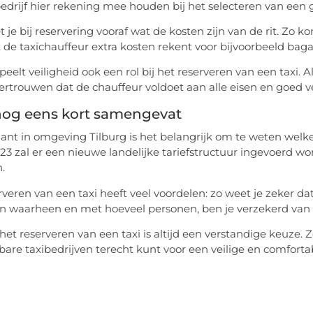
bedrijf hier rekening mee houden bij het selecteren van een 
 je bij reservering vooraf wat de kosten zijn van de rit. Zo k
at de taxichauffeur extra kosten rekent voor bijvoorbeeld bag
speelt veiligheid ook een rol bij het reserveren van een taxi. 
vertrouwen dat de chauffeur voldoet aan alle eisen en goed ve
nog eens kort samengevat
klant in omgeving Tilburg is het belangrijk om te weten welke 
23 zal er een nieuwe landelijke tariefstructuur ingevoerd wo
.
veren van een taxi heeft veel voordelen: zo weet je zeker dat e
 waarheen en met hoeveel personen, ben je verzekerd van dui
het reserveren van een taxi is altijd een verstandige keuze. 
are taxibedrijven terecht kunt voor een veilige en comforta