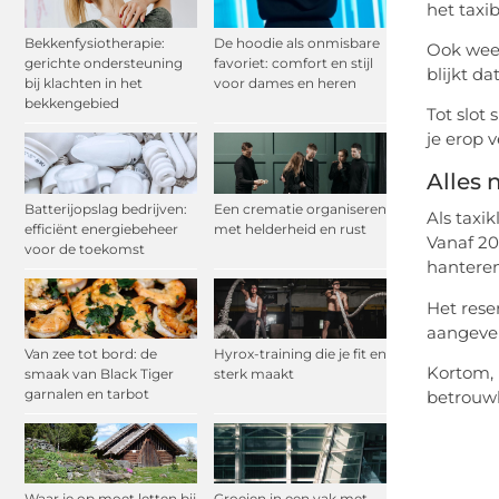
het taxi
Bekkenfysiotherapie:
De hoodie als onmisbare
Ook weet
gerichte ondersteuning
favoriet: comfort en stijl
blijkt d
bij klachten in het
voor dames en heren
bekkengebied
Tot slot 
je erop 
Alles 
Batterijopslag bedrijven:
Een crematie organiseren
Als taxi
efficiënt energiebeheer
met helderheid en rust
Vanaf 20
voor de toekomst
hanteren
Het reser
aangeven
Van zee tot bord: de
Hyrox-training die je fit en
Kortom, 
smaak van Black Tiger
sterk maakt
garnalen en tarbot
betrouwb
Waar je op moet letten bij
Groeien in een vak met