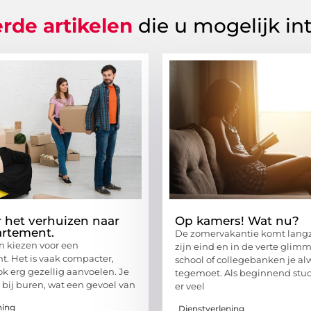
rde artikelen
die u mogelijk in
r het verhuizen naar
Op kamers! Wat nu?
rtement.
De zomervakantie komt lang
 kiezen voor een
zijn eind en in de verte glim
. Het is vaak compacter,
school of collegebanken je al
k erg gezellig aanvoelen. Je
tegemoet. Als beginnend stu
 bij buren, wat een gevoel van
er veel
ning
Dienstverlening