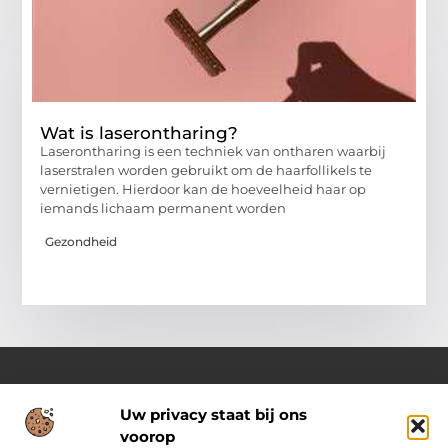
Wat is laserontharing?
Laserontharing is een techniek van ontharen waarbij
laserstralen worden gebruikt om de haarfollikels te
vernietigen. Hierdoor kan de hoeveelheid haar op
iemands lichaam permanent worden
Gezondheid
Uw privacy staat bij ons
Over Pass4sure.nl
voorop
Jouw bron voor slimme inzichten en praktische tips