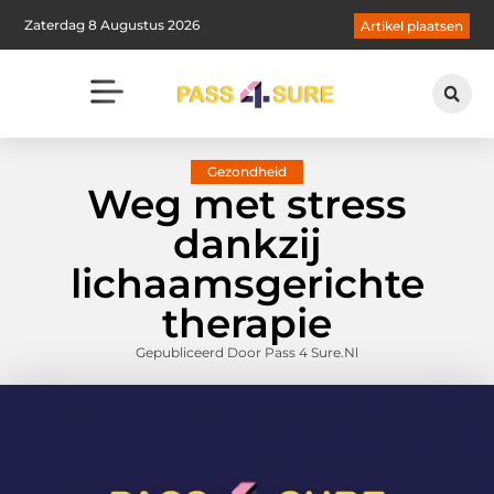
Zaterdag 8 Augustus 2026
Artikel plaatsen
Gezondheid
Weg met stress
dankzij
lichaamsgerichte
therapie
Gepubliceerd Door Pass 4 Sure.nl