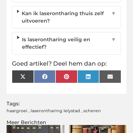
Kan ik laserontharing thuis zelf
▼
uitvoeren?
Is laserontharing veilig en
▼
effectief?
Goed artikel? Deel hem dan op:
X
Facebook
Pinterest
LinkedIn
Email
(Twitter)
Tags:
haargroei
,
laserontharing lelystad
,
scheren
Meer Berichten