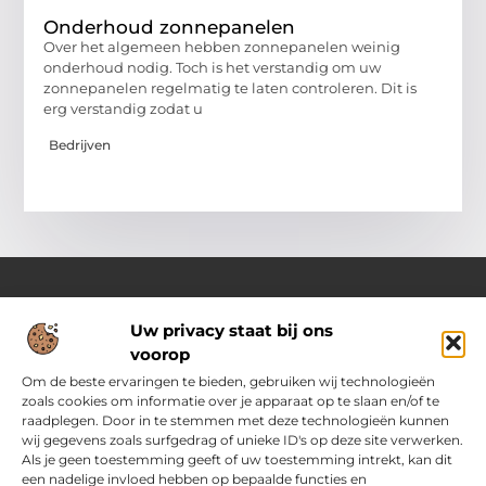
Onderhoud zonnepanelen
Over het algemeen hebben zonnepanelen weinig
onderhoud nodig. Toch is het verstandig om uw
zonnepanelen regelmatig te laten controleren. Dit is
erg verstandig zodat u
Bedrijven
Uw privacy staat bij ons
Over Pass4sure.nl
voorop
Jouw bron voor slimme inzichten en praktische tips
Verken een gevarieerd aanbod aan blogs en artikelen die je
Om de beste ervaringen te bieden, gebruiken wij technologieën
dagelijks ondersteunen met bruikbare adviezen, slimme
zoals cookies om informatie over je apparaat op te slaan en/of te
strategieën en verrassende perspectieven om het beste uit
raadplegen. Door in te stemmen met deze technologieën kunnen
jezelf.
wij gegevens zoals surfgedrag of unieke ID's op deze site verwerken.
Als je geen toestemming geeft of uw toestemming intrekt, kan dit
een nadelige invloed hebben op bepaalde functies en