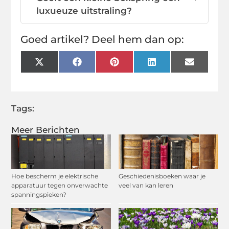
luxueuze uitstraling?
Goed artikel? Deel hem dan op:
X
Facebook
Pinterest
LinkedIn
Email
(Twitter)
Tags:
Meer Berichten
Hoe bescherm je elektrische
Geschiedenisboeken waar je
apparatuur tegen onverwachte
veel van kan leren
spanningspieken?