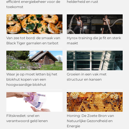
efficiënt energiebeheer voor de
helderheid en rust
toekomst
Van zee tot bord: de smaak van
Hyrox-training die je fit en sterk
Black Tiger garnalen en tarbot
maakt
Waar je op moet letten bij het
Groeien in een vak met
blokhut kopen van een
structuur en kansen
hoogwaardige blokhut
Flitskrediet: snel en
Honing: De Zoete Bron van
verantwoord geld lenen
Natuurlijke Gezondheid en
Energie