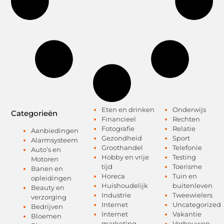
Eten en drinken
Onderwijs
Categorieën
Financieel
Rechten
Fotografie
Relatie
Aanbiedingen
Gezondheid
Sport
Alarmsysteem
Groothandel
Telefonie
Auto’s en
Hobby en vrije
Testing
Motoren
tijd
Toerisme
Banen en
Horeca
Tuin en
opleidingen
Huishoudelijk
buitenleven
Beauty en
Industrie
Tweewielers
verzorging
Internet
Uncategorized
Bedrijven
Internet
Vakantie
Bloemen
marketing
Verbouwen