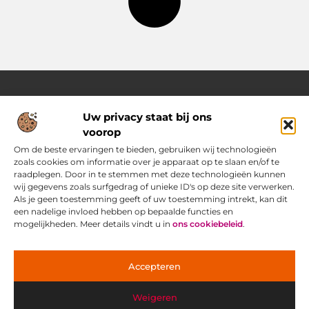
Uw privacy staat bij ons
Over Pass4sure.nl
voorop
Jouw bron voor slimme inzichten en praktische tips
Verken een gevarieerd aanbod aan blogs en artikelen die je
Om de beste ervaringen te bieden, gebruiken wij technologieën
dagelijks ondersteunen met bruikbare adviezen, slimme
zoals cookies om informatie over je apparaat op te slaan en/of te
strategieën en verrassende perspectieven om het beste uit
raadplegen. Door in te stemmen met deze technologieën kunnen
jezelf.
wij gegevens zoals surfgedrag of unieke ID's op deze site verwerken.
Als je geen toestemming geeft of uw toestemming intrekt, kan dit
een nadelige invloed hebben op bepaalde functies en
Main Links
mogelijkheden. Meer details vindt u in
ons cookiebeleid
.
Goede Backlinks: jouw geheime wapen voor betere vindbaarheid
Ontdek hoe jij geld kunt verdienen met je eigen website: praktische strategieën voor online succes
Bericht categorie
Accepteren
Weigeren