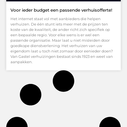
Voor ieder budget een passende verhuisofferte!
Het internet staat vol met aanbieders die helpen
verhuizen. De één stunt iets meer met de prijzen ten
koste van de kwaliteit, de ander richt zich specifiek op
een bepaalde regio. Voor elke wens is er wel een
passende organisatie. Maar laat u niet misleiden door
goedkope dienstverlening. Het verhuizen van uw
eigendom laat u toch niet zomaar door eenieder doen?
Van Gastel verhuizingen bestaat sinds 1923 en weet van
aanpakken.