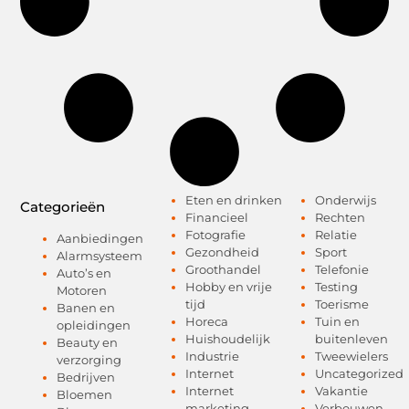
Eten en drinken
Onderwijs
Categorieën
Financieel
Rechten
Fotografie
Relatie
Aanbiedingen
Gezondheid
Sport
Alarmsysteem
Groothandel
Telefonie
Auto’s en
Hobby en vrije
Testing
Motoren
tijd
Toerisme
Banen en
Horeca
Tuin en
opleidingen
Huishoudelijk
buitenleven
Beauty en
Industrie
Tweewielers
verzorging
Internet
Uncategorized
Bedrijven
Internet
Vakantie
Bloemen
marketing
Verbouwen