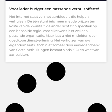
Voor ieder budget een passende verhuisofferte!
Het internet staat vol met aanbieders die helpen
verhuizen. De één stunt iets meer met de prijzen ten
koste van de kwaliteit, de ander richt zich specifiek op
een bepaalde regio. Voor elke wens is er wel een
passende organisatie. Maar laat u niet misleiden door
goedkope dienstverlening. Het verhuizen van uw
eigendom laat u toch niet zomaar door eenieder doen?
Van Gastel verhuizingen bestaat sinds 1923 en weet van
aanpakken.