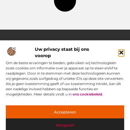
Uw privacy staat bij ons
Over Pass4sure.nl
voorop
Jouw bron voor slimme inzichten en praktische tips
Verken een gevarieerd aanbod aan blogs en artikelen die je
Om de beste ervaringen te bieden, gebruiken wij technologieën
dagelijks ondersteunen met bruikbare adviezen, slimme
zoals cookies om informatie over je apparaat op te slaan en/of te
strategieën en verrassende perspectieven om het beste uit
raadplegen. Door in te stemmen met deze technologieën kunnen
jezelf.
wij gegevens zoals surfgedrag of unieke ID's op deze site verwerken.
Als je geen toestemming geeft of uw toestemming intrekt, kan dit
een nadelige invloed hebben op bepaalde functies en
Main Links
mogelijkheden. Meer details vindt u in
ons cookiebeleid
.
Goede Backlinks: jouw geheime wapen voor betere vindbaarheid
Ontdek hoe jij geld kunt verdienen met je eigen website: praktische strategieën voor online succes
Bericht categorie
Accepteren
Weigeren