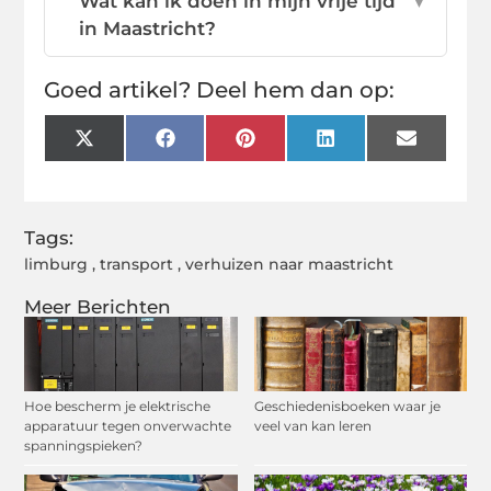
Wat kan ik doen in mijn vrije tijd
▼
in Maastricht?
Goed artikel? Deel hem dan op:
X
Facebook
Pinterest
LinkedIn
Email
(Twitter)
Tags:
limburg
,
transport
,
verhuizen naar maastricht
Meer Berichten
Hoe bescherm je elektrische
Geschiedenisboeken waar je
apparatuur tegen onverwachte
veel van kan leren
spanningspieken?