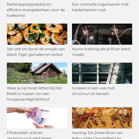
Batterijopslag bedrijven:
Een crematie organiseren met
efficiënt energiebeheer voor de
helderheid en rust
toekomst
Van zee tot bord: de smaak van
Hyrox-training die je fit en sterk
Black Tiger garnalen en tarbot
maakt
Waar je op moet letten bij het
Groeien in een vak met
blokhut kopen van een
structuur en kansen
hoogwaardige blokhut
Flitskrediet: snel en
Honing: De Zoete Bron van
verantwoord geld lenen
Natuurlijke Gezondheid en