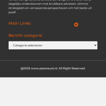
dagelijks ondersteunen met bruikbare adviezen, slimme
strategieën en verrassende perspectieven om het beste uit
jezelf.
Main Links
Goede Backlinks: jouw geheime wapen voor betere vindbaarheid
Ontdek hoe jij geld kunt verdienen met je eigen website: praktische strategieën voor online succes
Bericht categorie
@2025 www.pass4sure.nl. All Right Reserved.