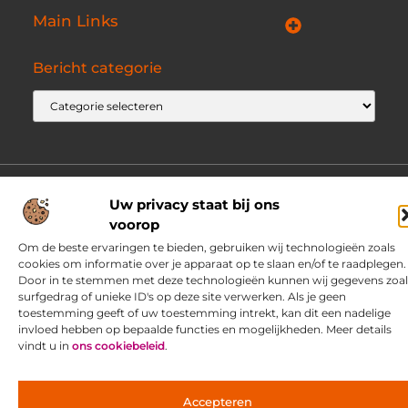
Main Links
Goede Backlinks: jouw geheime wapen voor betere vindbaarheid
Ontdek hoe jij geld kunt verdienen met je eigen website: praktische strategieën voor online succes
Bericht categorie
@2025 www.pass4sure.nl. All Right Reserved.
Uw privacy staat bij ons
voorop
Om de beste ervaringen te bieden, gebruiken wij technologieën zoals
cookies om informatie over je apparaat op te slaan en/of te raadplegen.
Door in te stemmen met deze technologieën kunnen wij gegevens zoal
surfgedrag of unieke ID's op deze site verwerken. Als je geen
toestemming geeft of uw toestemming intrekt, kan dit een nadelige
invloed hebben op bepaalde functies en mogelijkheden. Meer details
vindt u in
ons cookiebeleid
.
Accepteren