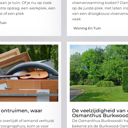
an je tuin. Of je nu op zoek
vloerverwarming kosten? Dan 
xtra opslag, een werkplek, een
op de juiste plek. Het laten in
 of een plek
van een droogbouw vloerverw
vaak
Tuin
Woning En Tuin
 ontruimen, waar
De veelzijdigheid van
?
Osmanthus Burkwood
ie overlijdt of iemand verhuist
De Osmanthus Burkwoodii ha
rzorgingshuis, kom je voor
bekend als de Burkwood Osma