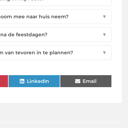
 boom mee naar huis neem?
▼
 na de feestdagen?
▼
m van tevoren in te plannen?
▼
LinkedIn
Email