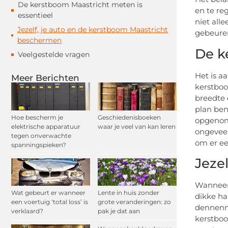
De kerstboom Maastricht meten is
en te re
essentieel
niet all
Jezelf, je auto en de kerstboom Maastricht
gebeuren
beschermen
De k
Veelgestelde vragen
Het is a
Meer Berichten
kerstboo
breedte 
plan ben
Hoe bescherm je
Geschiedenisboeken
opgenome
elektrische apparatuur
waar je veel van kan leren
ongeveer
tegen onverwachte
om er ee
spanningspieken?
Jeze
Wanneer 
Wat gebeurt er wanneer
Lente in huis zonder
dikke ha
een voertuig ‘total loss’ is
grote veranderingen: zo
dennenn
verklaard?
pak je dat aan
kerstboo