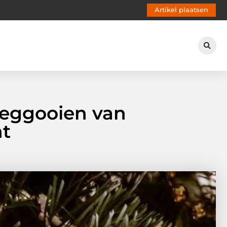
Artikel plaatsen
weggooien van
ht