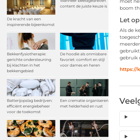
Wanneer beeldgedreven
moet ne
content de juiste keuze is
boom thu
Let op
De kracht van een
inspirerende bijeenkomst
Als de k
toegesch
meerderh
gebruikt
Bekkenfysiotherapie:
De hoodie als onmisbare
gebruik 
gerichte ondersteuning
favoriet: comfort en stijl
bij klachten in het
voor dames en heren
https://
bekkengebied
Veel
Batterijopslag bedrijven:
Een crematie organiseren
efficiënt energiebeheer
met helderheid en rust
voor de toekomst