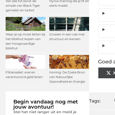
Van zee tot bord: de
Hyrox-training die je fit en
smaak van Black Tiger
sterk maakt
garnalen en tarbot
Waar je op moet letten bij
Groeien in een vak met
het blokhut kopen van
structuur en kansen
een hoogwaardige
blokhut
Goed a
Flitskrediet: snel en
Honing: De Zoete Bron
verantwoord geld lenen
van Natuurlijke
Gezondheid en Energie
Tags:
Begin vandaag nog met
jouw avontuur!
Stel het niet langer uit en meld je