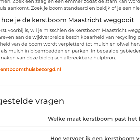
men. Zoek een zaag en een emmer zodat de stam kan worde
is aankomt. Zoek je boom standaard en bekijk of je een ni
 hoe je de kerstboom Maastricht weggooit
erst voorbij is, wil je misschien de kerstboom Maastricht w
reven aan de wijdverbreide beschikbaarheid van recycling 
eid van de boom wordt verpletterd tot mulch en ofwel he
 als mulch in bloembedden en parken. In bepaalde gebieden zi
maken van deze biologisch afbreekbare hulpbron.
kerstboomthuisbezorgd.nl
gestelde vragen
Welke maat kerstboom past het b
Hoe vervoer ik een kerstboom ve