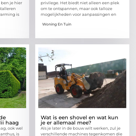
ben je hier
privilege. Het biedt niet alleen een plek
stalleren
om te ontspannen, maar ook talloze
arming is
mogelijkheden voor aanpassingen en
Woning En Tuin
 de
Wat is een shovel en wat kun
ii haag
je er allemaal mee?
ag, ook wel
Als je later in de bouw wilt werken, zul je
nthus, is
verschillende machines tegenkomen die