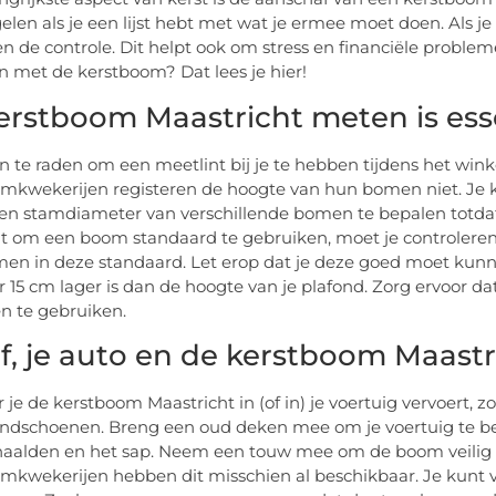
gelen als je een lijst hebt met wat je ermee moet doen. Als 
een de controle. Dit helpt ook om stress en financiële probl
 met de kerstboom? Dat lees je hier!
erstboom Maastricht meten is ess
an te raden om een meetlint bij je te hebben tijdens het win
mkwekerijen registeren de hoogte van hun bomen niet. Je k
en stamdiameter van verschillende bomen te bepalen totdat je
t om een boom standaard te gebruiken, moet je controler
n in deze standaard. Let erop dat je deze goed moet kunnen
 15 cm lager is dan de hoogte van je plafond. Zorg ervoor da
n te gebruiken.
lf, je auto en de kerstboom Maas
je de kerstboom Maastricht in (of in) je voertuig vervoert, 
ndschoenen. Breng een oud deken mee om je voertuig te b
aalden en het sap. Neem een touw mee om de boom veilig 
mkwekerijen hebben dit misschien al beschikbaar. Je kunt v