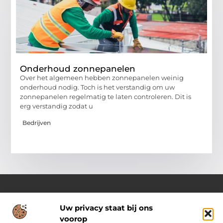
Onderhoud zonnepanelen
Over het algemeen hebben zonnepanelen weinig
onderhoud nodig. Toch is het verstandig om uw
zonnepanelen regelmatig te laten controleren. Dit is
erg verstandig zodat u
Bedrijven
Uw privacy staat bij ons
Over Pass4sure.nl
voorop
Jouw bron voor slimme inzichten en praktische tips