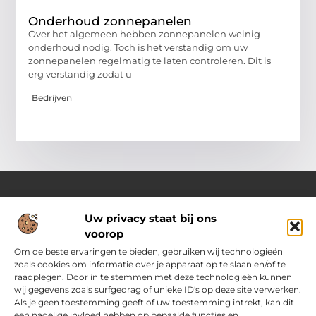
Onderhoud zonnepanelen
Over het algemeen hebben zonnepanelen weinig
onderhoud nodig. Toch is het verstandig om uw
zonnepanelen regelmatig te laten controleren. Dit is
erg verstandig zodat u
Bedrijven
Uw privacy staat bij ons
Over Pass4sure.nl
voorop
Jouw bron voor slimme inzichten en praktische tips
Verken een gevarieerd aanbod aan blogs en artikelen die je
Om de beste ervaringen te bieden, gebruiken wij technologieën
dagelijks ondersteunen met bruikbare adviezen, slimme
zoals cookies om informatie over je apparaat op te slaan en/of te
strategieën en verrassende perspectieven om het beste uit
raadplegen. Door in te stemmen met deze technologieën kunnen
jezelf.
wij gegevens zoals surfgedrag of unieke ID's op deze site verwerken.
Als je geen toestemming geeft of uw toestemming intrekt, kan dit
een nadelige invloed hebben op bepaalde functies en