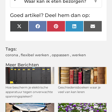
Waar kan ik eten bezorgen?
▼
Goed artikel? Deel hem dan op:
X
Facebook
Pinterest
LinkedIn
Email
(Twitter)
Tags:
corona
,
flexibel werken
,
oppassen
,
werken
Meer Berichten
Hoe bescherm je elektrische
Geschiedenisboeken waar je
apparatuur tegen onverwachte
veel van kan leren
spanningspieken?