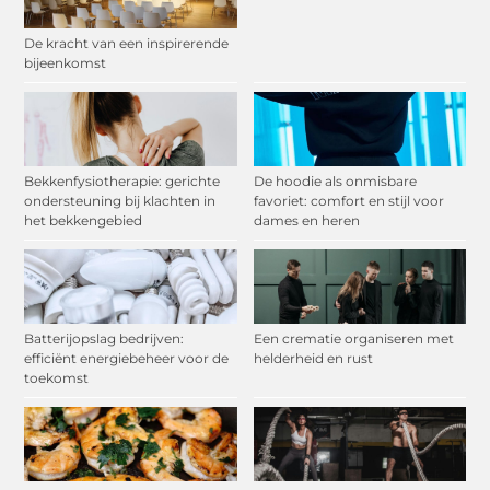
De kracht van een inspirerende
bijeenkomst
Bekkenfysiotherapie: gerichte
De hoodie als onmisbare
ondersteuning bij klachten in
favoriet: comfort en stijl voor
het bekkengebied
dames en heren
Batterijopslag bedrijven:
Een crematie organiseren met
efficiënt energiebeheer voor de
helderheid en rust
toekomst