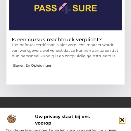
Is een cursus reachtruck verplicht?
Het heftruckcertificaat is niet verplicht, maar er wordt
van werkgevers wel vereist dat ze kunnen aantonen dat
hun personeel kundig is en zorgvuldig geïnstrueerd is
Banen En Opleidingen
Uw privacy staat bij ons
Over Pass4sure.nl
voorop
Jouw bron voor slimme inzichten en praktische tips
Verken een gevarieerd aanbod aan blogs en artikelen die je
Om de beste ervaringen te bieden, gebruiken wij technologieën