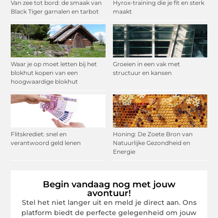
Van zee tot bord: de smaak van
Hyrox-training die je fit en sterk
Black Tiger garnalen en tarbot
maakt
Waar je op moet letten bij het
Groeien in een vak met
blokhut kopen van een
structuur en kansen
hoogwaardige blokhut
Flitskrediet: snel en
Honing: De Zoete Bron van
verantwoord geld lenen
Natuurlijke Gezondheid en
Energie
Begin vandaag nog met jouw
avontuur!
Stel het niet langer uit en meld je direct aan. Ons
platform biedt de perfecte gelegenheid om jouw