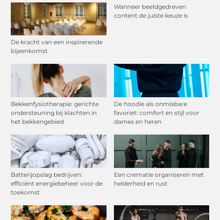
Wanneer beeldgedreven
content de juiste keuze is
De kracht van een inspirerende
bijeenkomst
Bekkenfysiotherapie: gerichte
De hoodie als onmisbare
ondersteuning bij klachten in
favoriet: comfort en stijl voor
het bekkengebied
dames en heren
Batterijopslag bedrijven:
Een crematie organiseren met
efficiënt energiebeheer voor de
helderheid en rust
toekomst