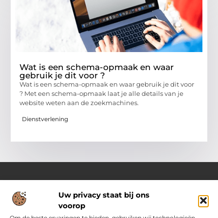
Wat is een schema-opmaak en waar
gebruik je dit voor ?
Wat is een schema-opmaak en waar gebruik je dit voor
? Met een schema-opmaak laat je alle details van je
website weten aan de zoekmachines.
Dienstverlening
Uw privacy staat bij ons
Over Pass4sure.nl
voorop
Jouw bron voor slimme inzichten en praktische tips
Verken een gevarieerd aanbod aan blogs en artikelen die je
Om de beste ervaringen te bieden, gebruiken wij technologieën