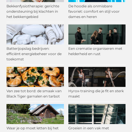
Bekkenfysiotherapie: gerichte
De hoodie als onmisbare
ondersteuning bij klachten in
favoriet: comfort en stijl voor
het bekkengebied
dames en heren
Batterijopslag bedrijven:
Een crematie organiseren met
efficiënt energiebeheer voor de
helderheid en rust
toekomst
Van zee tot bord: de smaak van
Hyrox-training die je fit en sterk
Black Tiger garnalen en tarbot
maakt
Waar je op moet letten bij het
Groeien in een vak met