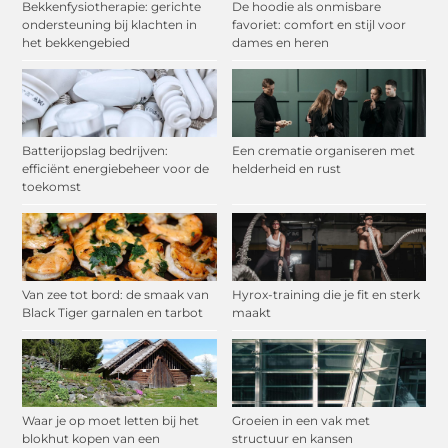
Bekkenfysiotherapie: gerichte
De hoodie als onmisbare
ondersteuning bij klachten in
favoriet: comfort en stijl voor
het bekkengebied
dames en heren
Batterijopslag bedrijven:
Een crematie organiseren met
efficiënt energiebeheer voor de
helderheid en rust
toekomst
Van zee tot bord: de smaak van
Hyrox-training die je fit en sterk
Black Tiger garnalen en tarbot
maakt
Waar je op moet letten bij het
Groeien in een vak met
blokhut kopen van een
structuur en kansen