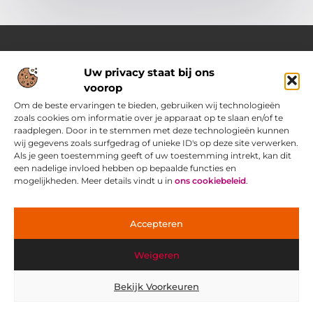
Uw privacy staat bij ons
Over Pass4sure.nl
voorop
Jouw bron voor slimme inzichten en praktische tips
Verken een gevarieerd aanbod aan blogs en artikelen die je
Om de beste ervaringen te bieden, gebruiken wij technologieën
dagelijks ondersteunen met bruikbare adviezen, slimme
zoals cookies om informatie over je apparaat op te slaan en/of te
strategieën en verrassende perspectieven om het beste uit
raadplegen. Door in te stemmen met deze technologieën kunnen
jezelf.
wij gegevens zoals surfgedrag of unieke ID's op deze site verwerken.
Als je geen toestemming geeft of uw toestemming intrekt, kan dit
een nadelige invloed hebben op bepaalde functies en
Main Links
mogelijkheden. Meer details vindt u in
ons cookiebeleid
.
Goede Backlinks: jouw geheime wapen voor betere vindbaarheid
Ontdek hoe jij geld kunt verdienen met je eigen website: praktische strategieën voor online succes
Bericht categorie
Accepteren
Weigeren
Bekijk Voorkeuren
@2025 www.pass4sure.nl. All Right Reserved.