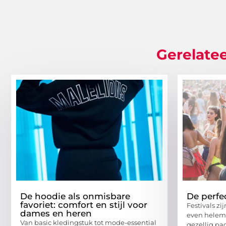
Gerelatee
De hoodie als onmisbare
De perfec
favoriet: comfort en stijl voor
Festivals z
dames en heren
even helema
Van basic kledingstuk tot mode-essential
gezellig pa