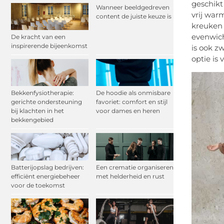
geschikt
Wanneer beeldgedreven
vrij war
content de juiste keuze is
kreuken 
evenwich
De kracht van een
inspirerende bijeenkomst
is ook z
optie is
Bekkenfysiotherapie:
De hoodie als onmisbare
gerichte ondersteuning
favoriet: comfort en stijl
bij klachten in het
voor dames en heren
bekkengebied
Batterijopslag bedrijven:
Een crematie organiseren
efficiënt energiebeheer
met helderheid en rust
voor de toekomst