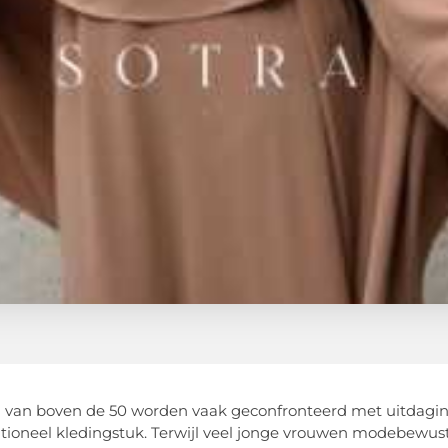
van boven de 50 worden vaak geconfronteerd met uitdaging
itioneel kledingstuk. Terwijl veel jonge vrouwen modebew