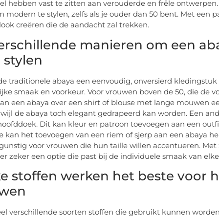
el hebben vast te zitten aan verouderde en frêle ontwerpen
n modern te stylen, zelfs als je ouder dan 50 bent. Met een 
e look creëren die de aandacht zal trekken.
erschillende manieren om een ab
 stylen
e traditionele abaya een eenvoudig, onversierd kledingstuk i
ijke smaak en voorkeur. Voor vrouwen boven de 50, die de v
an een abaya over een shirt of blouse met lange mouwen ee
erwijl de abaya toch elegant gedrapeerd kan worden. Een an
 hoofddoek. Dit kan kleur en patroon toevoegen aan een outf
te kan het toevoegen van een riem of sjerp aan een abaya he
l gunstig voor vrouwen die hun taille willen accentueren. Me
s er zeker een optie die past bij de individuele smaak van elk
e stoffen werken het beste voor 
uwen
veel verschillende soorten stoffen die gebruikt kunnen worde