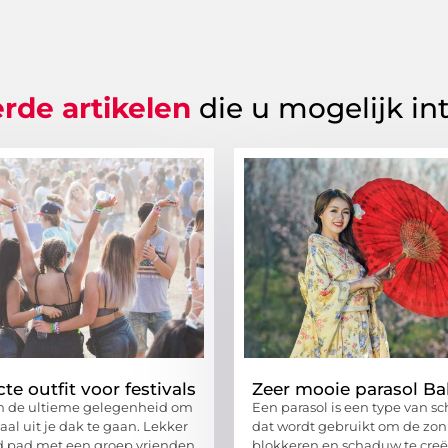
rde artikelen
die u mogelijk in
te outfit voor festivals
Zeer mooie parasol Ba
ijn de ultieme gelegenheid om
Een parasol is een type van 
al uit je dak te gaan. Lekker
dat wordt gebruikt om de zon
d pad met een groep vrienden
blokkeren en schaduw te creër