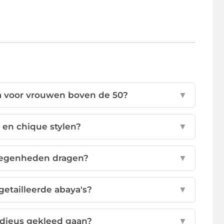
ya voor vrouwen boven de 50?
▼
 en chique stylen?
▼
elegenheden dragen?
▼
 getailleerde abaya's?
▼
dieus gekleed gaan?
▼