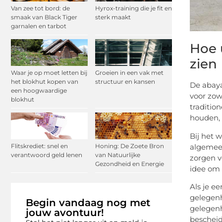
Van zee tot bord: de
Hyrox-training die je fit en
smaak van Black Tiger
sterk maakt
garnalen en tarbot
Hoe 
zien
Waar je op moet letten bij
Groeien in een vak met
het blokhut kopen van
structuur en kansen
De abaya
een hoogwaardige
voor zow
blokhut
traditio
houden, 
Bij het 
algemeen
Flitskrediet: snel en
Honing: De Zoete Bron
verantwoord geld lenen
van Natuurlijke
zorgen vo
Gezondheid en Energie
idee om 
Als je e
gelegenh
Begin vandaag nog met
gelegenh
jouw avontuur!
bescheid