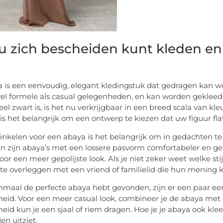
u zich bescheiden kunt kleden en
 is een eenvoudig, elegant kledingstuk dat gedragen kan wor
el formele als casual gelegenheden, en kan worden gekleed na
neel zwart is, is het nu verkrijgbaar in een breed scala van k
is het belangrijk om een ontwerp te kiezen dat uw figuur flatt
winkelen voor een abaya is het belangrijk om in gedachten te h
 zijn abaya’s met een lossere pasvorm comfortabeler en gema
or een meer gepolijste look. Als je niet zeker weet welke stij
te overleggen met een vriend of familielid die hun mening 
enmaal de perfecte abaya hebt gevonden, zijn er een paar 
eid. Voor een meer casual look, combineer je de abaya met e
eid kun je een sjaal of riem dragen. Hoe je je abaya ook kleed
en uitziet.