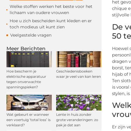
het gevo
Welke stoffen werken het beste voor het
chique e
lichaam van oudere vrouwen
stijlvoll
Hoe u zich bescheiden kunt kleden en er
De v
toch modieus uit kunt zien
50 te
Veelgestelde vragen
Hoewel d
Meer Berichten
persoonl
dragen v
borst, t
Hoe bescherm je
Geschiedenisboeken
hijab of
elektrische apparatuur
waar je veel van kan leren
Ten slot
tegen onverwachte
is voora
spanningspieken?
stylen, i
Welk
vro
Wat gebeurt er wanneer
Lente in huis zonder
een voertuig ‘total loss’ is
grote veranderingen: zo
verklaard?
pak je dat aan
Er zijn 