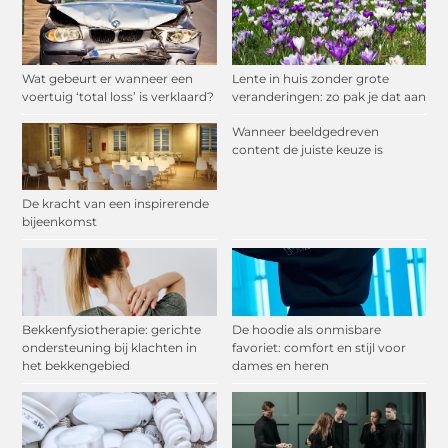
Wat gebeurt er wanneer een
Lente in huis zonder grote
voertuig ‘total loss’ is verklaard?
veranderingen: zo pak je dat aan
Wanneer beeldgedreven
content de juiste keuze is
De kracht van een inspirerende
bijeenkomst
Bekkenfysiotherapie: gerichte
De hoodie als onmisbare
ondersteuning bij klachten in
favoriet: comfort en stijl voor
het bekkengebied
dames en heren