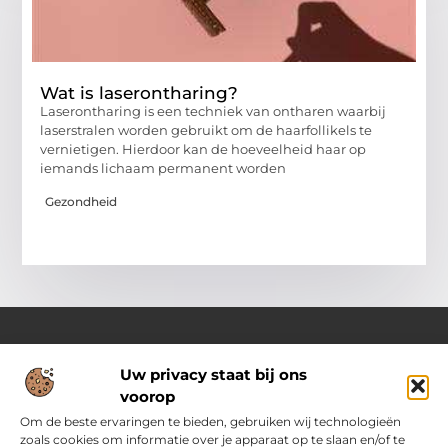
Wat is laserontharing?
Laserontharing is een techniek van ontharen waarbij
laserstralen worden gebruikt om de haarfollikels te
vernietigen. Hierdoor kan de hoeveelheid haar op
iemands lichaam permanent worden
Gezondheid
Uw privacy staat bij ons
Over Pass4sure.nl
voorop
Jouw bron voor slimme inzichten en praktische tips
Verken een gevarieerd aanbod aan blogs en artikelen die je
Om de beste ervaringen te bieden, gebruiken wij technologieën
dagelijks ondersteunen met bruikbare adviezen, slimme
zoals cookies om informatie over je apparaat op te slaan en/of te