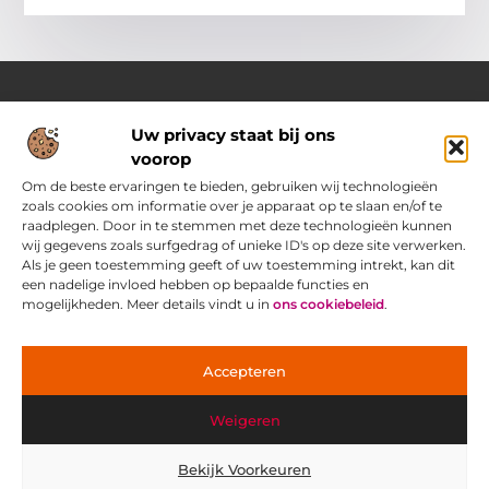
Uw privacy staat bij ons
Over Pass4sure.nl
voorop
Jouw bron voor slimme inzichten en praktische tips
Verken een gevarieerd aanbod aan blogs en artikelen die je
Om de beste ervaringen te bieden, gebruiken wij technologieën
dagelijks ondersteunen met bruikbare adviezen, slimme
zoals cookies om informatie over je apparaat op te slaan en/of te
strategieën en verrassende perspectieven om het beste uit
raadplegen. Door in te stemmen met deze technologieën kunnen
jezelf.
wij gegevens zoals surfgedrag of unieke ID's op deze site verwerken.
Als je geen toestemming geeft of uw toestemming intrekt, kan dit
een nadelige invloed hebben op bepaalde functies en
Main Links
mogelijkheden. Meer details vindt u in
ons cookiebeleid
.
Goede Backlinks: jouw geheime wapen voor betere vindbaarheid
Ontdek hoe jij geld kunt verdienen met je eigen website: praktische strategieën voor online succes
Bericht categorie
Accepteren
Weigeren
Bekijk Voorkeuren