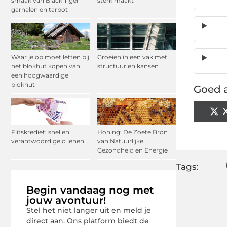
smaak van Black Tiger
sterk maakt
garnalen en tarbot
Waar je op moet letten bij
Groeien in een vak met
het blokhut kopen van
structuur en kansen
een hoogwaardige
blokhut
Goed a
Flitskrediet: snel en
Honing: De Zoete Bron
verantwoord geld lenen
van Natuurlijke
Gezondheid en Energie
Tags:
Begin vandaag nog met
jouw avontuur!
Stel het niet langer uit en meld je
direct aan. Ons platform biedt de