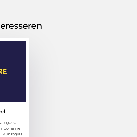
teresseren
el;
aan goed
 mooi en je
n. Kunstgras