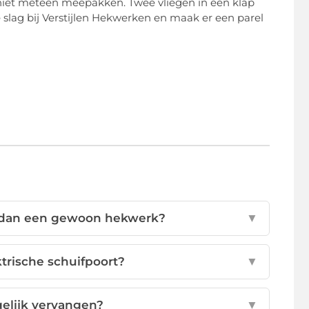
niet meteen meepakken. Twee vliegen in één klap
 slag bij Verstijlen Hekwerken en maak er een parel
r dan een gewoon hekwerk?
▼
trische schuifpoort?
▼
gelijk vervangen?
▼