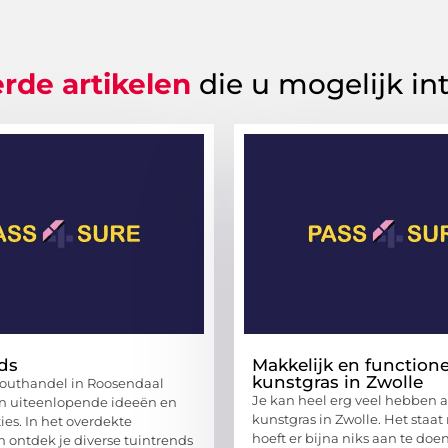
rde artikelen
die u mogelijk in
ds
Makkelijk en functione
kunstgras in Zwolle
houthandel in Roosendaal
Je kan heel erg veel hebben 
an uiteenlopende ideeën en
kunstgras in Zwolle. Het staat
ties. In het overdekte
hoeft er bijna niks aan te doe
 ontdek je diverse tuintrends