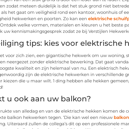
sen zodat meteen duidelijk is dat het stuk grond niet betred
 als het gaat om veiligheid rond een kantoor, woonhuis of ee
igheid hekwerken en poorten. Zo kan een
elektrische schuif
Ontdek welke vormen, materialen en kleuren u het beste pas
k uw kennismakingsgesprek zodat ze bij Verstijlen Hekwer
iliging tips: kies voor elektrisch
et voor zich zien, een gigantische hekwerk om uw woning, s
n neergezet zonder elektrische bewerking. Dat gaat vanda
oogste kwaliteit en zijn helemaal van nu. Een elektrisch hekw
genwoordig zijn de elektrische hekwerken in verschillende 
ur kiezen die u maar wilt. 1 ding hebben alle hekken gemeen,
d!
t u ook aan uw balkon?
rukte van alledag en van de elektrische hekken komen de c
te balkon hekwerken tegen. ‘Die kan wel een nieuw
balko
g. Uiteraard zullen de collega’s dit op een professionele 