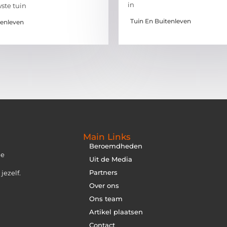
in
ste tuin
Tuin En Buitenleven
tenleven
Main Links
Beroemdheden
je
Uit de Media
Partners
jezelf.
Over ons
Ons team
Artikel plaatsen
Contact