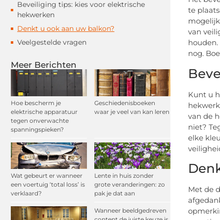
Beveiliging tips: kies voor elektrische
te plaat
hekwerken
mogelijk
Denkt u ook aan uw balkon?
van veil
Veelgestelde vragen
houden. 
nog. Boe
Meer Berichten
Beve
Kunt u h
Hoe bescherm je
Geschiedenisboeken
hekwerke
elektrische apparatuur
waar je veel van kan leren
van de h
tegen onverwachte
niet? Te
spanningspieken?
elke kle
veilighei
Denk
Wat gebeurt er wanneer
Lente in huis zonder
een voertuig ‘total loss’ is
grote veranderingen: zo
Met de d
verklaard?
pak je dat aan
afgedank
opmerkin
Wanneer beeldgedreven
content de juiste keuze is