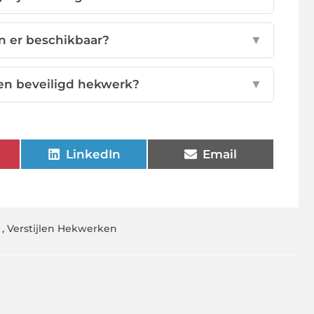
n er beschikbaar?
▼
een beveiligd hekwerk?
▼
LinkedIn
Email
,
Verstijlen Hekwerken