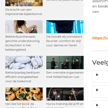
assortim
en beide
De kracht van een
van.
inspirerende bijeenkomst
Bekkenfysiotherapie:
De hoodie als onmisbare
https://
gerichte ondersteuning
favoriet: comfort en stijl
bij klachten in het
voor dames en heren
bekkengebied
Veel
Batterijopslag bedrijven:
Een crematie organiseren
efficiënt energiebeheer
met helderheid en rust
voor de toekomst
Van zee tot bord: de
Hyrox-training die je fit en