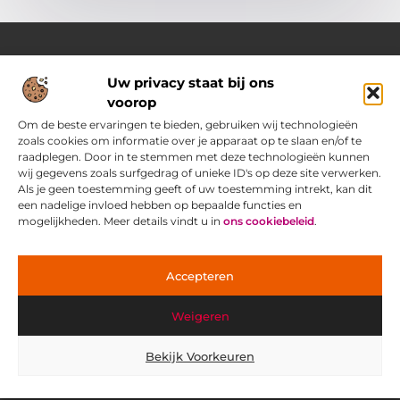
Uw privacy staat bij ons
Over Pass4sure.nl
voorop
Jouw bron voor slimme inzichten en praktische tips
Verken een gevarieerd aanbod aan blogs en artikelen die je
Om de beste ervaringen te bieden, gebruiken wij technologieën
dagelijks ondersteunen met bruikbare adviezen, slimme
zoals cookies om informatie over je apparaat op te slaan en/of te
strategieën en verrassende perspectieven om het beste uit
raadplegen. Door in te stemmen met deze technologieën kunnen
jezelf.
wij gegevens zoals surfgedrag of unieke ID's op deze site verwerken.
Als je geen toestemming geeft of uw toestemming intrekt, kan dit
een nadelige invloed hebben op bepaalde functies en
Main Links
mogelijkheden. Meer details vindt u in
ons cookiebeleid
.
Goede Backlinks: jouw geheime wapen voor betere vindbaarheid
Ontdek hoe jij geld kunt verdienen met je eigen website: praktische strategieën voor online succes
Bericht categorie
Accepteren
Weigeren
Bekijk Voorkeuren
@2025 www.pass4sure.nl. All Right Reserved.