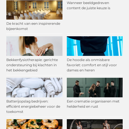
Wanneer beeldgedreven
content de juiste keuze is
De kracht van een inspirerende
bijeenkomst
Bekkenfysiotherapie: gerichte
De hoodie als onmisbare
ondersteuning bij klachten in
favoriet: comfort en stijl voor
het bekkengebied
dames en heren
Batterijopslag bedrijven:
Een crematie organiseren met
efficiënt energiebeheer voor de
helderheid en rust
toekomst