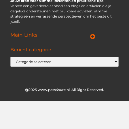
Jouw bron voor slimme inzichten en praktische tips
Verken een gevarieerd aanbod aan blogs en artikelen die je
dagelijks ondersteunen met bruikbare adviezen, slimme
strategieën en verrassende perspectieven om het beste uit
jezelf.
Main Links
Goede Backlinks: jouw geheime wapen voor betere vindbaarheid
Ontdek hoe jij geld kunt verdienen met je eigen website: praktische strategieën voor online succes
Bericht categorie
@2025 www.pass4sure.nl. All Right Reserved.