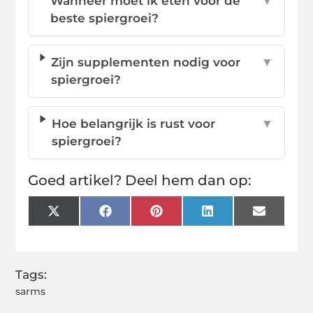
Wanneer moet ik eten voor de
▼
beste spiergroei?
Zijn supplementen nodig voor
▼
spiergroei?
Hoe belangrijk is rust voor
▼
spiergroei?
Goed artikel? Deel hem dan op:
X
Facebook
Pinterest
LinkedIn
Email
(Twitter)
Tags:
sarms