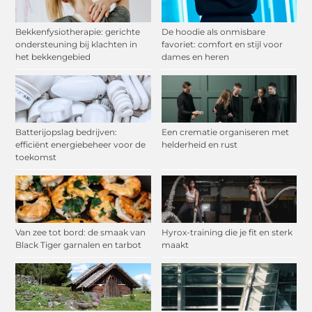
Bekkenfysiotherapie: gerichte
De hoodie als onmisbare
ondersteuning bij klachten in
favoriet: comfort en stijl voor
het bekkengebied
dames en heren
Batterijopslag bedrijven:
Een crematie organiseren met
efficiënt energiebeheer voor de
helderheid en rust
toekomst
Van zee tot bord: de smaak van
Hyrox-training die je fit en sterk
Black Tiger garnalen en tarbot
maakt