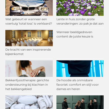
Wat gebeurt er wanneer een
Lente in huis zonder grote
voertuig ‘total loss’ is verklaard?
veranderingen: zo pak je dat aan
Wanneer beeldgedreven
content de juiste keuze is
De kracht van een inspirerende
bijeenkomst
Bekkenfysiotherapie: gerichte
De hoodie als onmisbare
ondersteuning bij klachten in
favoriet: comfort en stijl voor
het bekkengebied
dames en heren