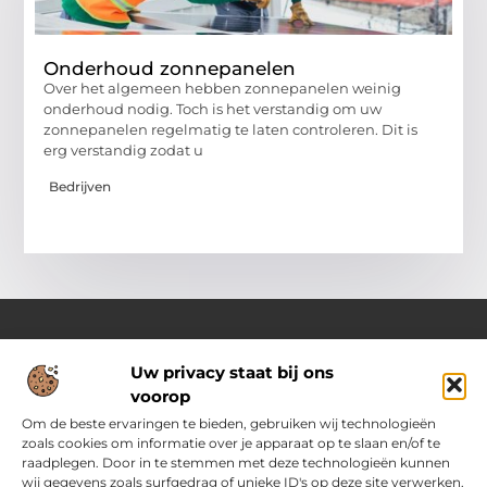
Onderhoud zonnepanelen
Over het algemeen hebben zonnepanelen weinig
onderhoud nodig. Toch is het verstandig om uw
zonnepanelen regelmatig te laten controleren. Dit is
erg verstandig zodat u
Bedrijven
Uw privacy staat bij ons
Over Pass4sure.nl
voorop
Jouw bron voor slimme inzichten en praktische tips
Verken een gevarieerd aanbod aan blogs en artikelen die je
Om de beste ervaringen te bieden, gebruiken wij technologieën
dagelijks ondersteunen met bruikbare adviezen, slimme
zoals cookies om informatie over je apparaat op te slaan en/of te
strategieën en verrassende perspectieven om het beste uit
raadplegen. Door in te stemmen met deze technologieën kunnen
jezelf.
wij gegevens zoals surfgedrag of unieke ID's op deze site verwerken.