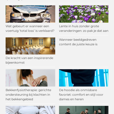
Wat gebeurt er wanneer een
Lente in huis zonder grote
voertuig ‘total loss’ is verklaard?
veranderingen: zo pak je dat aan
Wanneer beeldgedreven
content de juiste keuze is
De kracht van een inspirerende
bijeenkomst
Bekkenfysiotherapie: gerichte
De hoodie als onmisbare
ondersteuning bij klachten in
favoriet: comfort en stijl voor
het bekkengebied
dames en heren