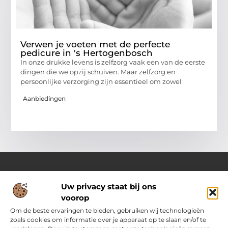
Verwen je voeten met de perfecte
pedicure in 's Hertogenbosch
In onze drukke levens is zelfzorg vaak een van de eerste
dingen die we opzij schuiven. Maar zelfzorg en
persoonlijke verzorging zijn essentieel om zowel
Aanbiedingen
Uw privacy staat bij ons
Over Pass4sure.nl
voorop
Jouw bron voor slimme inzichten en praktische tips
Verken een gevarieerd aanbod aan blogs en artikelen die je
Om de beste ervaringen te bieden, gebruiken wij technologieën
dagelijks ondersteunen met bruikbare adviezen, slimme
zoals cookies om informatie over je apparaat op te slaan en/of te
strategieën en verrassende perspectieven om het beste uit