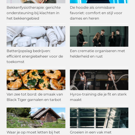
Bekkenfysiotherapie: gerichte
De hoodie als onmisbare
ondersteuning bij klachten in
favoriet: comfort en stijl voor
het bekkengebied
dames en heren
Batterijopslag bedrijven:
Een crematie organiseren met
efficiënt energiebeheer voor de
helderheid en rust
toekomst
Van zee tot bord: de smaak van
Hyrox-training die je fit en sterk
Black Tiger garnalen en tarbot
maakt
Waar je op moet letten bij het
Groeien in een vak met