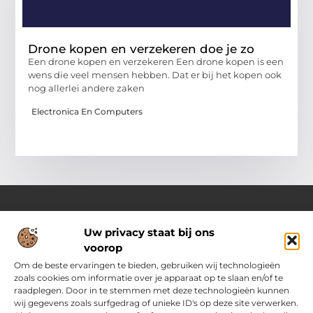
Drone kopen en verzekeren doe je zo
Een drone kopen en verzekeren Een drone kopen is een
wens die veel mensen hebben. Dat er bij het kopen ook
nog allerlei andere zaken
Electronica En Computers
Uw privacy staat bij ons
Over Pass4sure.nl
voorop
Jouw bron voor slimme inzichten en praktische tips
Verken een gevarieerd aanbod aan blogs en artikelen die je
Om de beste ervaringen te bieden, gebruiken wij technologieën
dagelijks ondersteunen met bruikbare adviezen, slimme
zoals cookies om informatie over je apparaat op te slaan en/of te
strategieën en verrassende perspectieven om het beste uit
raadplegen. Door in te stemmen met deze technologieën kunnen
jezelf.
wij gegevens zoals surfgedrag of unieke ID's op deze site verwerken.