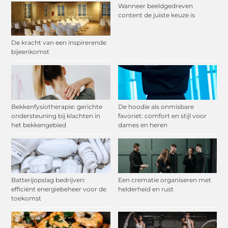
Wanneer beeldgedreven
content de juiste keuze is
De kracht van een inspirerende
bijeenkomst
Bekkenfysiotherapie: gerichte
De hoodie als onmisbare
ondersteuning bij klachten in
favoriet: comfort en stijl voor
het bekkengebied
dames en heren
Batterijopslag bedrijven:
Een crematie organiseren met
efficiënt energiebeheer voor de
helderheid en rust
toekomst