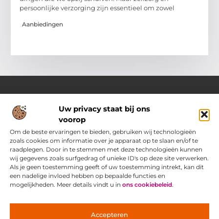
persoonlijke verzorging zijn essentieel om zowel
Aanbiedingen
Uw privacy staat bij ons
Over Pass4sure.nl
voorop
Jouw bron voor slimme inzichten en praktische tips
Verken een gevarieerd aanbod aan blogs en artikelen die je
Om de beste ervaringen te bieden, gebruiken wij technologieën
dagelijks ondersteunen met bruikbare adviezen, slimme
zoals cookies om informatie over je apparaat op te slaan en/of te
strategieën en verrassende perspectieven om het beste uit
raadplegen. Door in te stemmen met deze technologieën kunnen
jezelf.
wij gegevens zoals surfgedrag of unieke ID's op deze site verwerken.
Als je geen toestemming geeft of uw toestemming intrekt, kan dit
een nadelige invloed hebben op bepaalde functies en
Main Links
mogelijkheden. Meer details vindt u in
ons cookiebeleid
.
Goede Backlinks: jouw geheime wapen voor betere vindbaarheid
Ontdek hoe jij geld kunt verdienen met je eigen website: praktische strategieën voor online succes
Bericht categorie
Accepteren