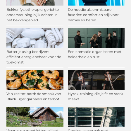
Bekkenfysiotherapie: gerichte
De hoodie als onmisbare
ondersteuning bij klachten in
favoriet: comfort en stijl voor
het bekkengebied
dames en heren
Batterijopslag bedrijven:
Een crematie organiseren met
efficiënt energiebeheer voor de
helderheid en rust
toekomst
Van zee tot bord: de smaak van
Hyrox-training die je fit en sterk
Black Tiger garnalen en tarbot
maakt
Waar je op moet letten bij het
Groeien in een vak met