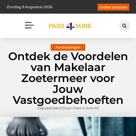
Zondag 9 Augustus 2026
Artikel plaatsen
Aanbiedingen
Ontdek de Voordelen
van Makelaar
Zoetermeer voor
Jouw
Vastgoedbehoeften
Gepubliceerd Door Pass 4 Sure.nl